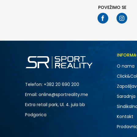
POVEŽIMO SE
INFORMA
O nama
Click&Col
Telefon:
+382 20 690 200
Zapošljav
Email: online@sportreality.me
Saradnja
Extra retail park, Ul. 4. jula bb
Sindikaln
Podgorica
Kontakt
Prodavni