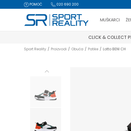
POMOĆ
020 690 200
MUŠKARCI
ŽE
CLICK & COLLECT Pl
Sport Reality
Proizvodi
Obuća
Patike
Lotto BENI CH