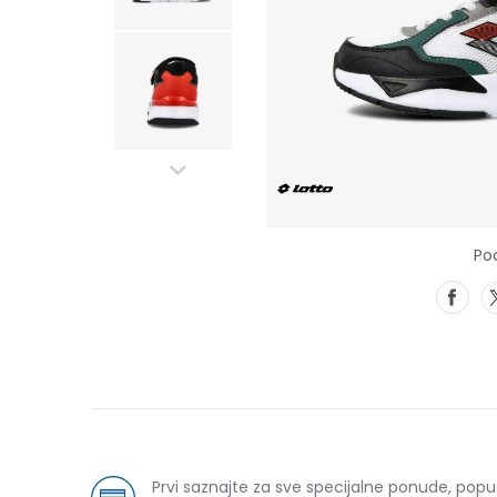
Pod
Prvi saznajte za sve specijalne ponude, pop