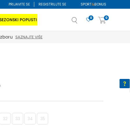
PRIJAVITE SE
REGISTRUJTE SE
SPORT
&
BONUS
0
0
SEZONSKI POPUSTI
izboru
SAZNAJTE VIŠE
0
32
33
34
35