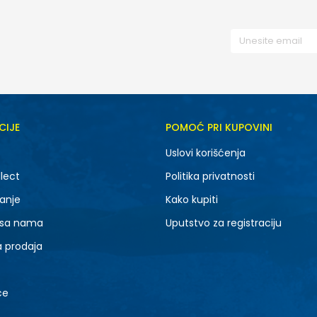
CIJE
POMOĆ PRI KUPOVINI
Uslovi korišćenja
lect
Politika privatnosti
anje
Kako kupiti
 sa nama
Uputstvo za registraciju
a prodaja
ce