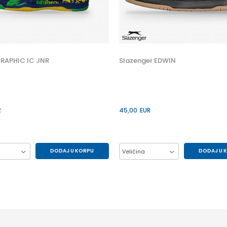
RAPHIC IC JNR
Slazenger EDWIN
R
45,00
EUR
DODAJ U KORPU
DODAJ U 
Veličina
33
34
35
41
42
43
37
38
39
45
46