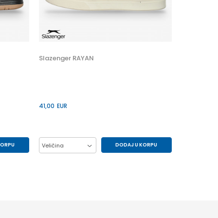
Veličina
41
45
Slazenger RAYAN
41,00
EUR
KORPU
DODAJ U KORPU
Veličina
44
41
42
43
44
45
46