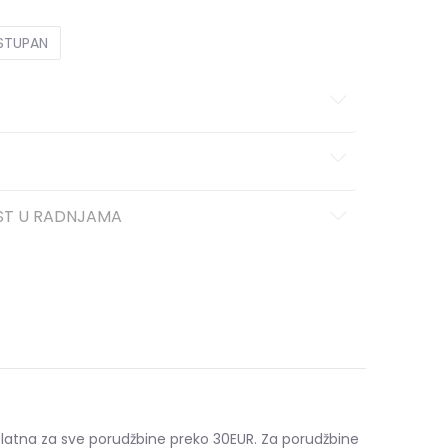
OSTUPAN
ST U RADNJAMA
platna za sve porudžbine preko 30EUR. Za porudžbine