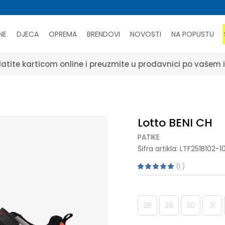
NE
DJECA
OPREMA
BRENDOVI
NOVOSTI
NA POPUSTU
atite karticom online i preuzmite u prodavnici po vašem 
Lotto BENI CH
PATIKE
Šifra artikla:
LTF251B102-1
1
28
29
30
31