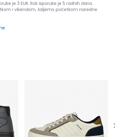
oruke je 3 EUR. Rok isporuke je 5 radnih dana.
etkom i vikendom, šaljemo početkom naredne
ine
.
Slazenger
41,00
EUR