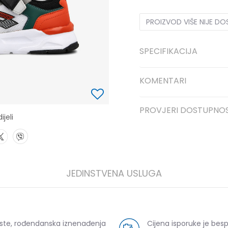
PROIZVOD VIŠE NIJE D
SPECIFIKACIJA
KOMENTARI
PROVJERI DOSTUPNO
ijeli
JEDINSTVENA USLUGA
uste, rođendanska iznenađenja
Cijena isporuke je bes