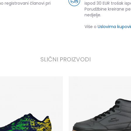
o registrovani članovi pri
ispod 30 EUR trošak isp
Porudžbine kreirane p
nedjelje.
Više o
Uslovima kupov
SLIČNI PROIZVODI