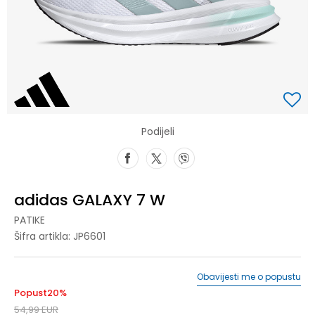
Podijeli
adidas GALAXY 7 W
PATIKE
Šifra artikla:
JP6601
Obavijesti me o popustu
Popust
20
%
54,99
EUR