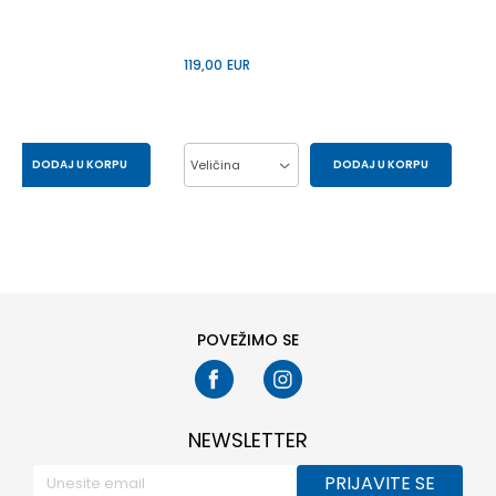
119,00
EUR
DODAJ U KORPU
Veličina
DODAJ U KORPU
29.5
30
37
38
39
40
33
34
41
POVEŽIMO SE
NEWSLETTER
PRIJAVITE SE