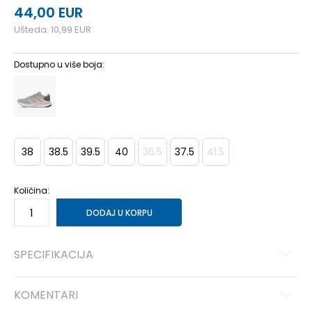
44,00
EUR
Ušteda:
10,99
EUR
Dostupno u više boja:
38
38.5
39.5
40
36.5
37.5
41.5
Količina:
DODAJ U KORPU
SPECIFIKACIJA
KOMENTARI