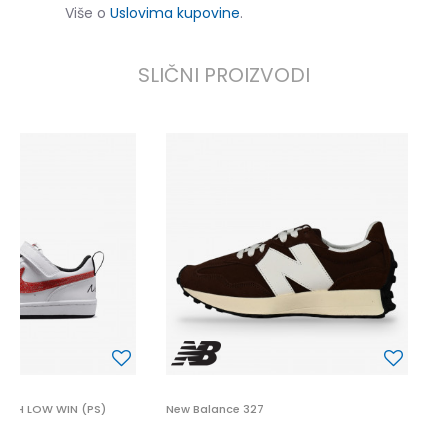
Više o
Uslovima kupovine
.
SLIČNI PROIZVODI
N
1
UGH LOW WIN (PS)
New Balance 327