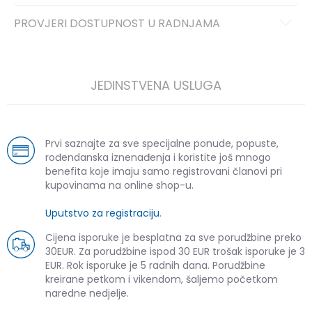
PROVJERI DOSTUPNOST U RADNJAMA
JEDINSTVENA USLUGA
Prvi saznajte za sve specijalne ponude, popuste,
rođendanska iznenađenja i koristite još mnogo
benefita koje imaju samo registrovani članovi pri
kupovinama na online shop-u.
Uputstvo za registraciju
.
Cijena isporuke je besplatna za sve porudžbine preko
30EUR. Za porudžbine ispod 30 EUR trošak isporuke je 3
EUR. Rok isporuke je 5 radnih dana. Porudžbine
kreirane petkom i vikendom, šaljemo početkom
naredne nedjelje.