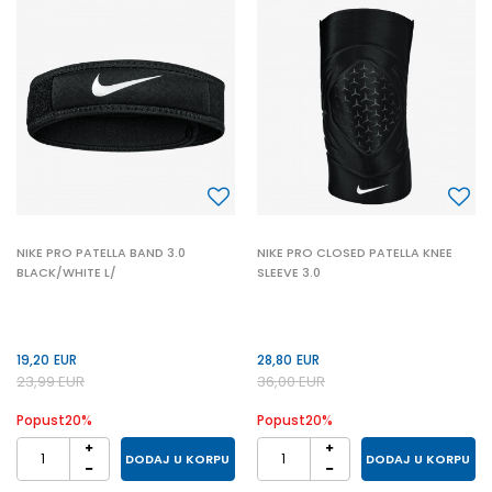
NIKE PRO PATELLA BAND 3.0
NIKE PRO CLOSED PATELLA KNEE
BLACK/WHITE L/
SLEEVE 3.0
19,20
EUR
28,80
EUR
23,99
EUR
36,00
EUR
Popust
20
%
Popust
20
%
DODAJ U KORPU
DODAJ U KORPU