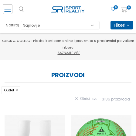
0
0
Filteri
Sortiraj
PORUČI ONLINE I UŠTEDI
SAZNAJTE VIŠE
PROIZVODI
Outlet
Obriši sve
3186
proizvoda