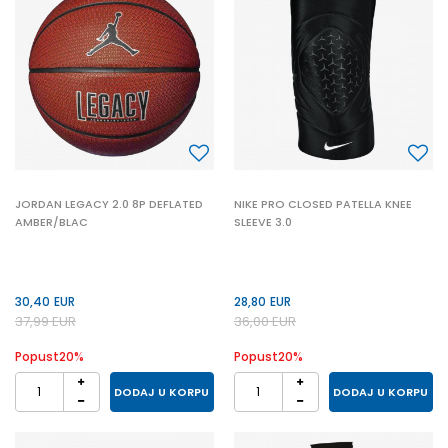
JORDAN LEGACY 2.0 8P DEFLATED
NIKE PRO CLOSED PATELLA KNEE
AMBER/BLAC
SLEEVE 3.0
30,40
EUR
28,80
EUR
37,99
EUR
36,00
EUR
Popust
20
%
Popust
20
%
DODAJ U KORPU
DODAJ U KORPU