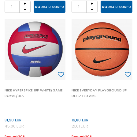
DODAJ U KORPU
DODAJ U KORPU
NIKE HYPERSPIKE 18P WHITE/GAME
NIKE EVERYDAY PLAYGROUND 8P
ROYAL/BLA
DEFLATED AMB
31,50
EUR
16,80
EUR
45,00
EUR
21,01
EUR
Popust
30
%
Popust
20
%