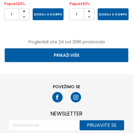
Popust
20
%
Popust
30
%
DODAJ U KORPU
DODAJ U KORPU
Pogledali ste
24
od
3186
proizvoda
PRIKAŽI VIŠE
POVEŽIMO SE
NEWSLETTER
PRIJAVITE SE