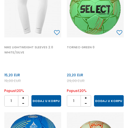
NIKE LIGHTWEIGHT SLEEVES 2.0
TORNEO GREEN 0
WHITE/SILVE
15,20
EUR
23,20
EUR
19,00
EUR
29,00
EUR
Popust
20
%
Popust
20
%
DODAJ U KORPU
DODAJ U KORPU