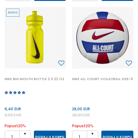
NOVO
NIKE BIG MOUTH BOTTLE 2.0 22 OZ
NIKE ALL COURT VOLLEYBALL SIZE-5
6,40
EUR
28,00
EUR
8,00
EUR
35,01
EUR
Popust
20
%
Popust
20
%
DODAJ U KORPU
DODAJ U KORPU