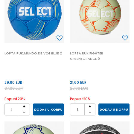
LOPTA RUK.MUNDO DB V24 BLUE 2
LOPTA RUK.FIGHTER
GREEN/ORANGE 0
29,60
EUR
21,60
EUR
37,00
EUR
27,00
EUR
Popust
20
%
Popust
20
%
DODAJ U KORPU
DODAJ U KORPU