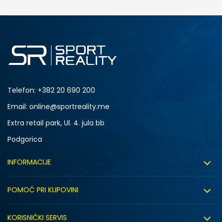
Telefon:
+382 20 690 200
Email: online@sportreality.me
Extra retail park, Ul. 4. jula bb
Podgorica
INFORMACIJE
O nama
POMOĆ PRI KUPOVINI
Click&Collect
Uslovi korišćenja
Zapošljavanje
KORISNIČKI SERVIS