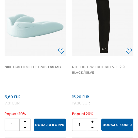
NIKE CUSTOM FIT STRAPLESS MG
NIKE LIGHTWEIGHT SLEEVES 2.0
BLACK/SILVE
5,60
EUR
15,20
EUR
7,01
EUR
19,00
EUR
Popust
20
%
Popust
20
%
DODAJ U KORPU
DODAJ U KORPU