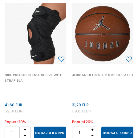
NIKE PRO OPEN KNEE SLEEVE WITH
JORDAN ULTIMATE 2.0 8P DEFLATED
STRAP BLA
41,60
EUR
31,20
EUR
52,01
EUR
39,00
EUR
Popust
20
%
Popust
20
%
DODAJ U KORPU
DODAJ U KORPU