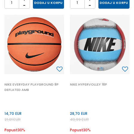
DODAJ U KORPU
DODAJ U KORPU
NIKE EVERYDAY PLAYGROUND 8P
NIKE HYPERVOLLEY 18P
DEFLATED AMB
14,70
EUR
28,70
EUR
21,01
EUR
40,99
EUR
Popust
30
%
Popust
30
%