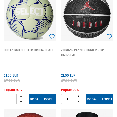
LOPTA RUK.FIGHTER GREEN/BLUE 1
JORDAN PLAYGROUND 2.0 8P
DEFLATED
21,60
EUR
21,60
EUR
27,00
EUR
27,00
EUR
Popust
20
%
Popust
20
%
DODAJ U KORPU
DODAJ U KORPU