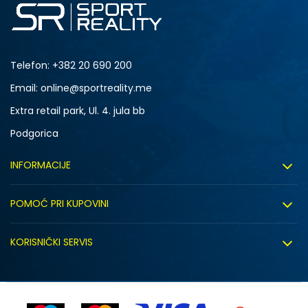
Telefon:
+382 20 690 200
Email: online@sportreality.me
Extra retail park, Ul. 4. jula bb
Podgorica
INFORMACIJE
O nama
POMOĆ PRI KUPOVINI
Click&Collect
Uslovi korišćenja
Zapošljavanje
KORISNIČKI SERVIS
Politika privatnosti
Saradnja sa nama
Isporuka
Kako kupiti
Sindikalna prodaja
Zamjena artikla
Uputstvo za registraciju
Kontakt