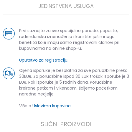
JEDINSTVENA USLUGA
Prvi saznajte za sve specijalne ponude, popuste,
rođendanska iznenađenja i koristite još mnogo
benefita koje imaju samo registrovani članovi pri
kupovinama na online shop-u.
Uputstvo za registraciju
.
Cijena isporuke je besplatna za sve porudžbine preko
30EUR. Za porudžbine ispod 30 EUR trošak isporuke je 3
EUR. Rok isporuke je 5 radnih dana. Porudžbine
kreirane petkom i vikendom, šaljemo početkom
naredne nedjelje.
Više o
Uslovima kupovine
.
SLIČNI PROIZVODI