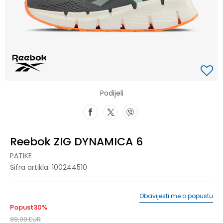
Podijeli
Reebok ZIG DYNAMICA 6
PATIKE
Šifra artikla:
100244510
Obavijesti me o popustu
Popust
30
%
99,00
EUR