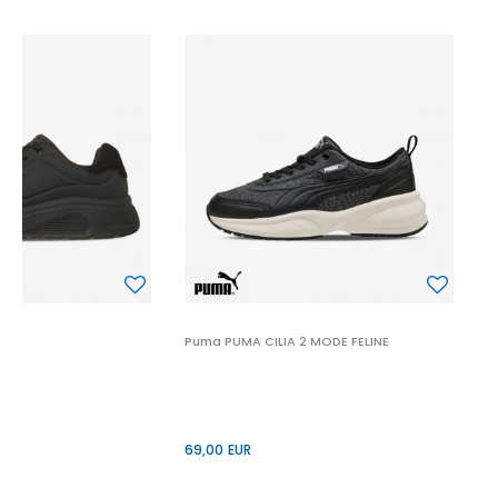
P
6
 2
Puma PUMA CILIA 2 MODE FELINE
69,00
EUR