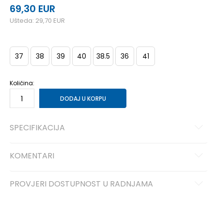
69,30
EUR
Ušteda:
29,70
EUR
37
38
39
40
38.5
36
41
Količina:
DODAJ U KORPU
SPECIFIKACIJA
KOMENTARI
PROVJERI DOSTUPNOST U RADNJAMA