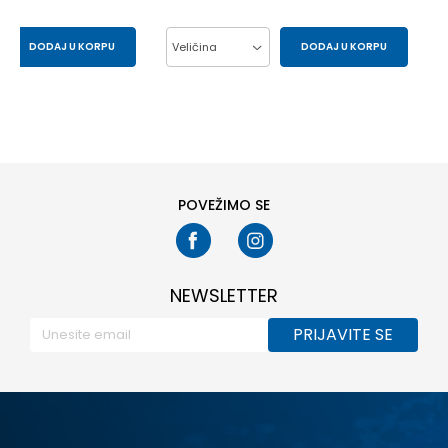
DODAJ U KORPU
Veličina
DODAJ U KORPU
43
44
37
38
39
40
41
POVEŽIMO SE
NEWSLETTER
PRIJAVITE SE