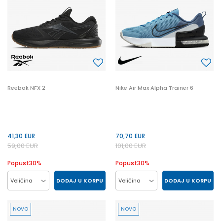
Reebok NFX 2
Nike Air Max Alpha Trainer 6
41,30
EUR
70,70
EUR
59,00
EUR
101,00
EUR
Popust
30
%
Popust
30
%
DODAJ U KORPU
DODAJ U KORPU
Veličina
Veličina
41
42
42.5
43
42
43
44
45
NOVO
NOVO
44
45
47
45.5
46
41
42.5
47