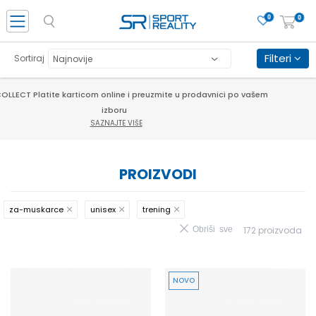
0
0
Filteri
Sortiraj
PORUČI ONLINE I UŠTEDI
SAZNAJTE VIŠE
PROIZVODI
za-muskarce
unisex
trening
Obriši sve
172
proizvoda
NOVO