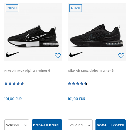
NOVO
NOVO
45
46
42.5
47
45.5
41
42.5
46
44.5
47.5
44.5
47
47.5
48.5
Nike Air Max Alpha Trainer 6
Nike Air Max Alpha Trainer 6
101,00
EUR
101,00
EUR
DODAJ U KORPU
DODAJ U KORPU
Veličina
Veličina