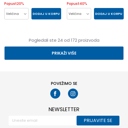
Popust
20
%
Popust
40
%
DODAJ U KORPU
DODAJ U KORPU
Veličina
Veličina
LG
MD
SM
XL
LG
MD
SM
XL
XXL
XXL
Pogledali ste
24
od
172
proizvoda
PRIKAŽI VIŠE
POVEŽIMO SE
NEWSLETTER
PRIJAVITE SE