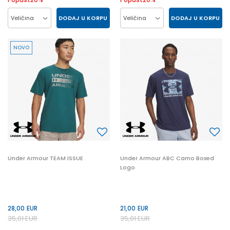
DODAJ U KORPU
DODAJ U KORPU
Veličina
Veličina
LG
MD
SM
XL
LG
MD
SM
XL
NOVO
XXL
XXL
Under Armour TEAM ISSUE
Under Armour ABC Camo Boxed
Logo
28,00
EUR
21,00
EUR
35,01
EUR
35,01
EUR