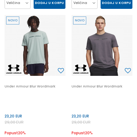
DODAJ U KORPU
DODAJ U KORPU
Veličina
Veličina
L
M
XL
2XL
L
M
XL
2XL
NOVO
NOVO
S
Under Armour Blur Wordmark
Under Armour Blur Wordmark
23,20
EUR
23,20
EUR
29,00
EUR
29,00
EUR
Popust
20
%
Popust
20
%