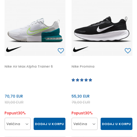
45
46
42.5
44.5
45
42.5
46
47
47
47.5
45.5
48.5
Nike Air Max Alpha Trainer 6
Nike Promina
70,70
EUR
55,30
EUR
101,00
EUR
79,00
EUR
Popust
30
%
Popust
30
%
DODAJ U KORPU
DODAJ U KORPU
Veličina
Veličina
42
43
44
45
42
43
44
45