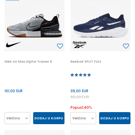
46
45.5
47.5
47
45.5
47.5
48.5
Nike Air Max Alpha Trainer 6
Reebok SPLIT FLEX
101,00
EUR
39,00
EUR
65,00
EUR
Popust
40
%
DODAJ U KORPU
DODAJ U KORPU
Veličina
Veličina
41
42
43
44
41
42
43
44