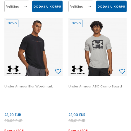
DODAJ U KORPU
DODAJ U KORPU
Veličina
Veličina
LG
MD
SM
XL
LG
MD
SM
XL
NOVO
NOVO
XXL
XXL
Under Armour Blur Wordmark
Under Armour ABC Camo Boxed
23,20
EUR
28,00
EUR
29,00
EUR
35,01
EUR
Popust
20
%
Popust
20
%