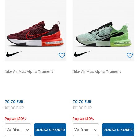
46
41
42.5
47
41
42.5
46
47
44.5
47.5
44.5
47.5
Nike Air Max Alpha Trainer 6
Nike Air Max Alpha Trainer 6
70,70
EUR
70,70
EUR
101,00
EUR
101,00
EUR
Popust
30
%
Popust
30
%
DODAJ U KORPU
DODAJ U KORPU
Veličina
Veličina
41
42
43
44
42
43
44
45