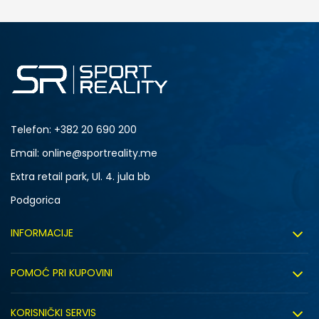
Telefon:
+382 20 690 200
Email: online@sportreality.me
Extra retail park, Ul. 4. jula bb
Podgorica
INFORMACIJE
O nama
POMOĆ PRI KUPOVINI
Click&Collect
Uslovi korišćenja
Zapošljavanje
KORISNIČKI SERVIS