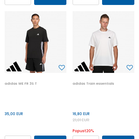
41
42
42.5
43
41
42
43
44
44
45
46
47
45
46
42.5
47
44.5
45.5
47.5
48.5
44.5
47.5
adidas WE FR 3S T
adidas Train essentials
35,00
EUR
16,80
EUR
21,01
EUR
Popust
20
%