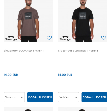
Slazenger SQUARED T-SHIRT
Slazenger SQUARED T-SHIRT
14,00
EUR
14,00
EUR
DODAJ U KORPU
DODAJ U KORPU
Veličina
Veličina
2XL
L
M
S
2XL
L
M
S