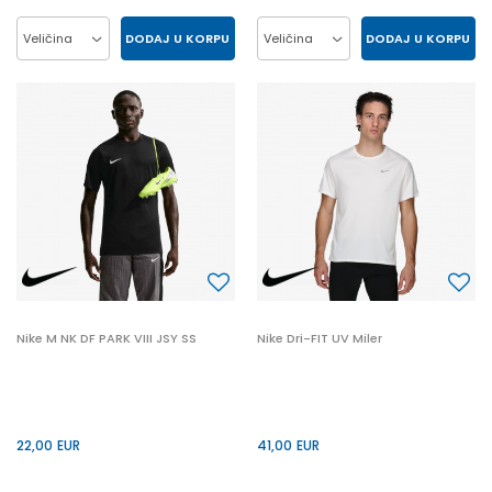
DODAJ U KORPU
DODAJ U KORPU
Veličina
Veličina
L
M
XL
S
L
M
XL
2XL
2XL
S
Nike M NK DF PARK VIII JSY SS
Nike Dri-FIT UV Miler
22,00
EUR
41,00
EUR