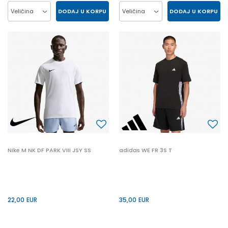
DODAJ U KORPU
DODAJ U KORPU
Veličina
Veličina
2XL
L
M
XL
2XL
L
M
XL
3XL
S
S
Nike M NK DF PARK VIII JSY SS
adidas WE FR 3S T
22,00
EUR
35,00
EUR