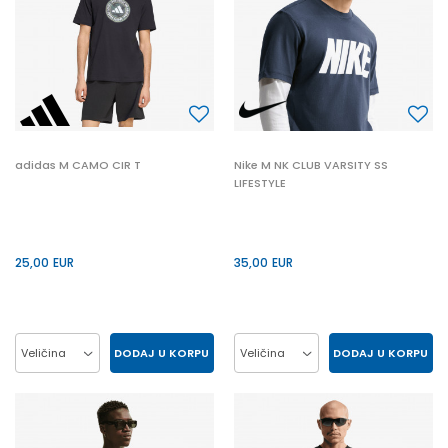
adidas M CAMO CIR T
Nike M NK CLUB VARSITY SS
LIFESTYLE
25,00
EUR
35,00
EUR
DODAJ U KORPU
DODAJ U KORPU
Veličina
Veličina
L
M
XL
2XL
2XL
L
M
XL
S