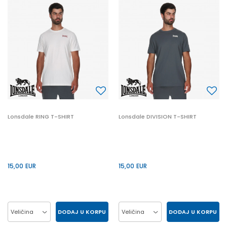
S
XL
Lonsdale RING T-SHIRT
Lonsdale DIVISION T-SHIRT
15,00
EUR
15,00
EUR
DODAJ U KORPU
DODAJ U KORPU
Veličina
Veličina
2XL
L
M
S
2XL
L
M
S