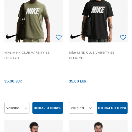
Nike M NK CLUB VARSITY SS
Nike M NK CLUB VARSITY SS
LIFESTYLE
LIFESTYLE
35,00
EUR
35,00
EUR
DODAJ U KORPU
DODAJ U KORPU
Veličina
Veličina
L
M
S
XL
2XL
L
M
S
2XL
XL