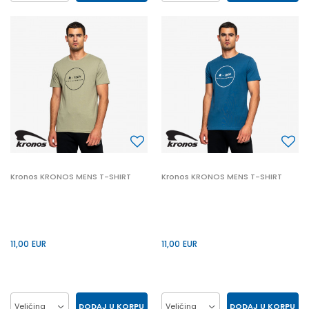
2XL
L
M
S
2XL
L
M
S
XL
XL
Kronos KRONOS MENS T-SHIRT
Kronos KRONOS MENS T-SHIRT
11,00
EUR
11,00
EUR
DODAJ U KORPU
DODAJ U KORPU
Veličina
Veličina