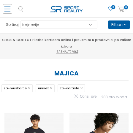
0
0
Filteri
Sortiraj
CLICK & COLLECT Platite karticom online i preuzmite u prodavnici po vašem
izboru
SAZNAJTE VIŠE
MAJICA
za-muskarce
unisex
za-odrasle
Obriši sve
283
proizvoda