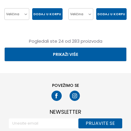
DODAJ U KORPU
DODAJ U KORPU
Veličina
Veličina
L
M
XL
2XL
2XL
L
M
S
S
XL
Pogledali ste
24
od
283
proizvoda
PRIKAŽI VIŠE
POVEŽIMO SE
NEWSLETTER
PRIJAVITE SE