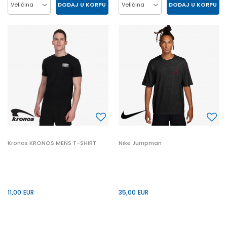
DODAJ U KORPU
DODAJ U KORPU
Veličina
Veličina
2XL
L
M
XL
2XL
L
M
XL
3XL
S
S
3XL
Kronos KRONOS MENS T-SHIRT
Nike Jumpman
11,00
EUR
35,00
EUR