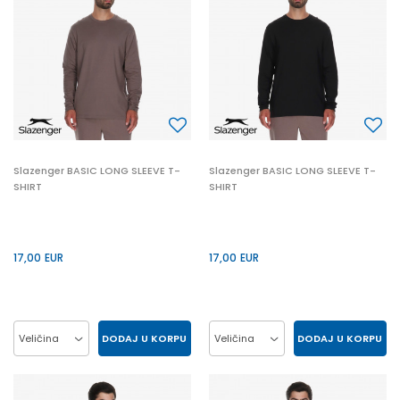
Slazenger BASIC LONG SLEEVE T-
Slazenger BASIC LONG SLEEVE T-
SHIRT
SHIRT
17,00
EUR
17,00
EUR
DODAJ U KORPU
DODAJ U KORPU
Veličina
Veličina
2XL
L
M
XL
2XL
L
M
XL