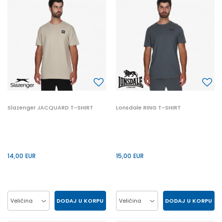
XL
3XL
XL
3XL
Slazenger JACQUARD T-SHIRT
Lonsdale RING T-SHIRT
14,00
EUR
15,00
EUR
DODAJ U KORPU
DODAJ U KORPU
Veličina
Veličina
2XL
L
M
XL
2XL
L
M
S