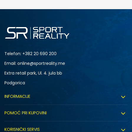
Telefon:
+382 20 690 200
Email: online@sportreality.me
Extra retail park, Ul. 4. jula bb
Podgorica
INFORMACIJE
O nama
POMOĆ PRI KUPOVINI
Click&Collect
Uslovi korišćenja
Zapošljavanje
KORISNIČKI SERVIS