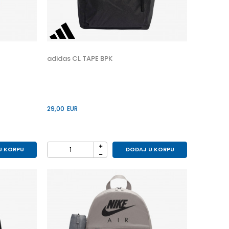
adidas CL TAPE BPK
29,00
EUR
U KORPU
DODAJ U KORPU