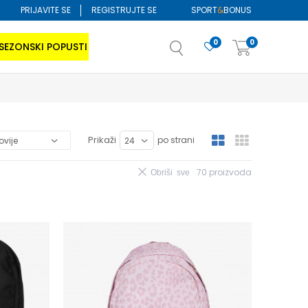
PRIJAVITE SE
REGISTRUJTE SE
SPORT
&
BONUS
0
0
SEZONSKI POPUSTI
Prikaži
po strani
70
proizvoda
Obriši sve