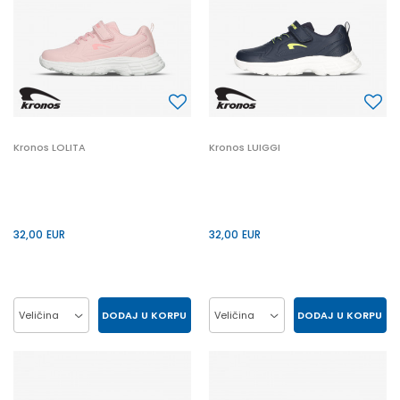
Kronos LOLITA
Kronos LUIGGI
32,00
EUR
32,00
EUR
DODAJ U KORPU
DODAJ U KORPU
Veličina
Veličina
30
31
32
33
30
31
32
33
34
35
28
29
34
35
28
29