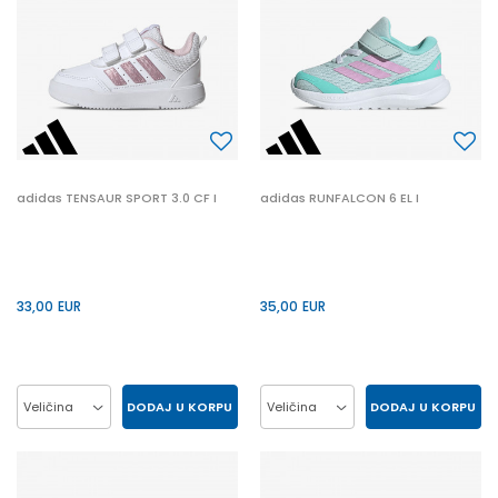
adidas TENSAUR SPORT 3.0 CF I
adidas RUNFALCON 6 EL I
33,00
EUR
35,00
EUR
DODAJ U KORPU
DODAJ U KORPU
Veličina
Veličina
20
21
22
23
20
21
22
23
24
25
26
27
24
25
26
27