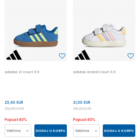
38.5
39.5
35.5
40
27
20
21
22
19
adidas Vl Court 3.0
adidas Grand Court 3.0
23,40
EUR
21,00
EUR
39,00
EUR
35,01
EUR
Popust
40
%
Popust
40
%
DODAJ U KORPU
DODAJ U KORPU
Veličina
Veličina
23
24
25
26
20
21
22
23