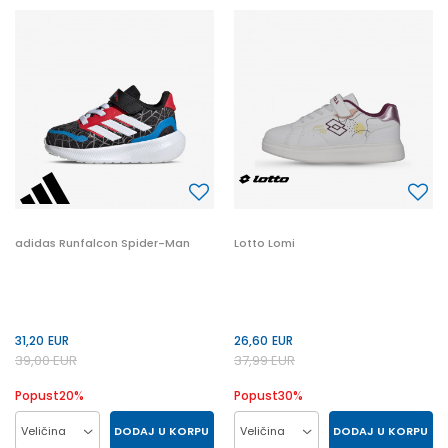
27
20
21
22
24
25
26
27
19
19
adidas Runfalcon Spider-Man
Lotto Lomi
31,20
EUR
26,60
EUR
39,00
EUR
37,99
EUR
Popust
20
%
Popust
30
%
DODAJ U KORPU
DODAJ U KORPU
Veličina
Veličina