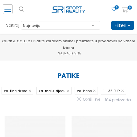
0
0
Filteri
Sortiraj
PORUČI ONLINE I UŠTEDI
SAZNAJTE VIŠE
PATIKE
za-tinejdzere
za-malu-djecu
za-bebe
1 - 35 EUR
Obriši sve
184
proizvoda