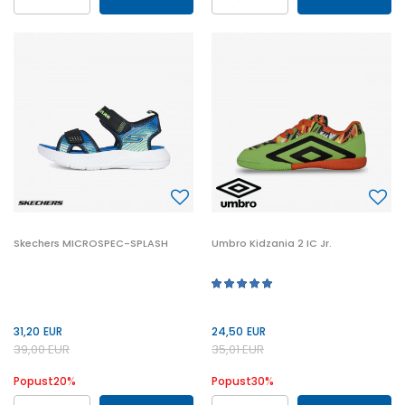
36
37
38
39
27
28
29
30
35
37.5
40
41
31
32
33
34
35
Skechers MICROSPEC-SPLASH
Umbro Kidzania 2 IC Jr.
31,20
EUR
24,50
EUR
39,00
EUR
35,01
EUR
Popust
20
%
Popust
30
%