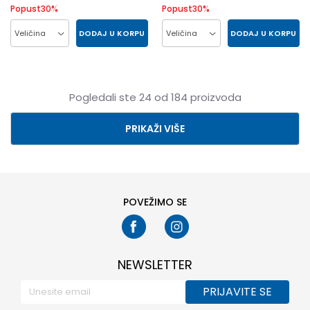
Popust
30
%
Popust
30
%
DODAJ U KORPU
DODAJ U KORPU
Veličina
Veličina
25
26
27
28
26
27
28
29
29
30
24
25
30
31
Pogledali ste
24
od
184
proizvoda
PRIKAŽI VIŠE
POVEŽIMO SE
NEWSLETTER
PRIJAVITE SE