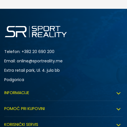
Telefon:
+382 20 690 200
Email: online@sportreality.me
Extra retail park, Ul. 4. jula bb
Podgorica
INFORMACIJE
O nama
POMOĆ PRI KUPOVINI
Click&Collect
Uslovi korišćenja
Zapošljavanje
KORISNIČKI SERVIS