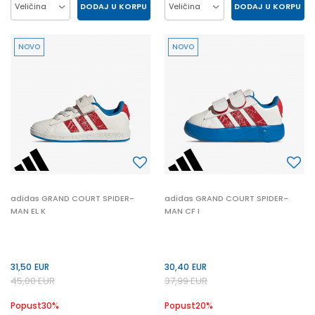
DODAJ U KORPU
DODAJ U KORPU
Veličina
Veličina
27
28
29
30
27
28
29
30
NOVO
NOVO
31
32
33
34
31
32
33
34
35
35
adidas GRAND COURT SPIDER-
adidas GRAND COURT SPIDER-
MAN EL K
MAN CF I
31,50
EUR
30,40
EUR
45,00
EUR
37,99
EUR
Popust
30
%
Popust
20
%