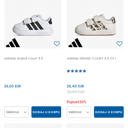
19
19
adidas Grand Court 3.0
adidas GRAND COURT 3.0 CF I
33,00
EUR
26,40
EUR
33,00
EUR
Popust
20
%
DODAJ U KORPU
DODAJ U KORPU
Veličina
Veličina
22
23
24
25
23
24
25
26