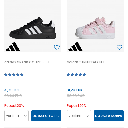
26
27
19
20
27
20
21
22
21
19
adidas GRAND COURT 3.0 J
adidas STREETTALK EL I
31,20
EUR
31,20
EUR
39,00
EUR
39,00
EUR
Popust
20
%
Popust
20
%
DODAJ U KORPU
DODAJ U KORPU
Veličina
Veličina
36
36.5
37.5
38
23
24
25
26