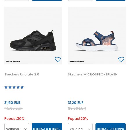
22
23
24
25
28
29
30
31
26
27
20
21
32
33
34
35
19
Skechers Uno Lite 2.0
Skechers MICROSPEC-SPLASH
31,50
EUR
31,20
EUR
45,00
EUR
39,00
EUR
Popust
30
%
Popust
20
%
DODAJ U KORPU
DODAJ U KORPU
Veličina
Veličina