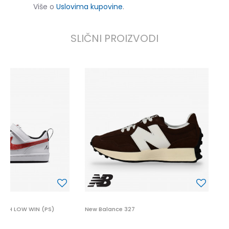
Više o
Uslovima kupovine
.
SLIČNI PROIZVODI
N
1
UGH LOW WIN (PS)
New Balance 327