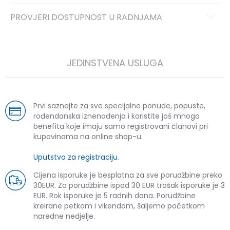
PROVJERI DOSTUPNOST U RADNJAMA
JEDINSTVENA USLUGA
Prvi saznajte za sve specijalne ponude, popuste,
rođendanska iznenađenja i koristite još mnogo
benefita koje imaju samo registrovani članovi pri
kupovinama na online shop-u.
Uputstvo za registraciju
.
Cijena isporuke je besplatna za sve porudžbine preko
30EUR. Za porudžbine ispod 30 EUR trošak isporuke je 3
EUR. Rok isporuke je 5 radnih dana. Porudžbine
kreirane petkom i vikendom, šaljemo početkom
naredne nedjelje.