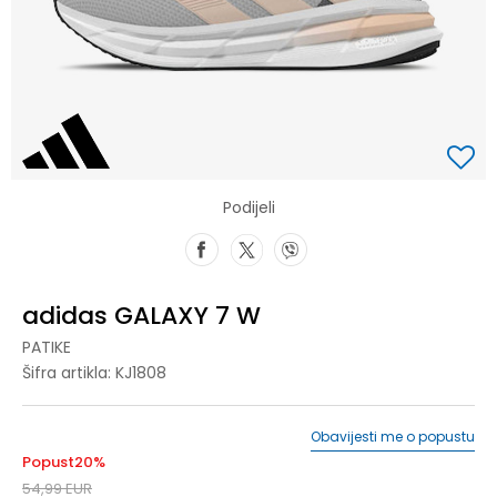
Podijeli
adidas GALAXY 7 W
PATIKE
Šifra artikla:
KJ1808
Obavijesti me o popustu
Popust
20
%
54,99
EUR