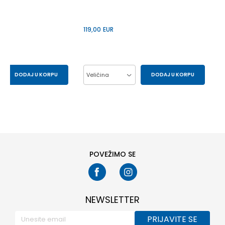
119,00
EUR
DODAJ U KORPU
Veličina
DODAJ U KORPU
29.5
30
37
38
39
40
33
34
41
POVEŽIMO SE
NEWSLETTER
PRIJAVITE SE