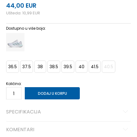
44,00
EUR
Ušteda:
10,99
EUR
Dostupno u više boja:
36.5
37.5
38
38.5
39.5
40
41.5
40.5
Količina:
DODAJ U KORPU
SPECIFIKACIJA
KOMENTARI