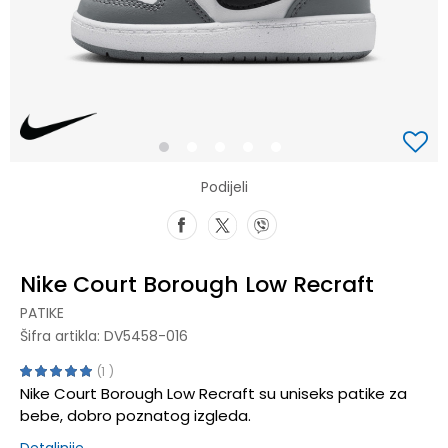
1
2
3
4
5
Podijeli
Nike Court Borough Low Recraft
PATIKE
Šifra artikla:
DV5458-016
1
Nike Court Borough Low Recraft su uniseks patike za
bebe, dobro poznatog izgleda.