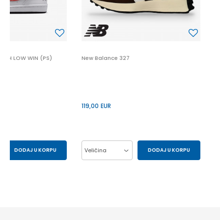
UGH LOW WIN (PS)
New Balance 327
119,00
EUR
DODAJ U KORPU
Veličina
DODAJ U KORPU
29.5
30
37
38
39
40
33
34
41