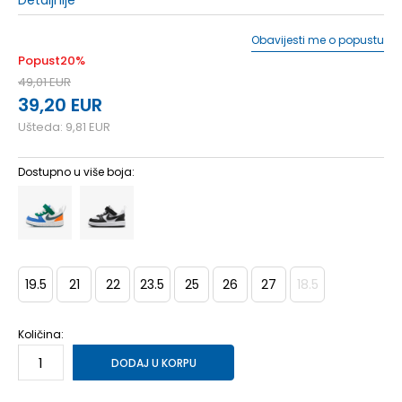
Detaljnije
Obavijesti me o popustu
Popust
20
%
49,01
EUR
39,20
EUR
Ušteda:
9,81
EUR
Dostupno u više boja:
19.5
21
22
23.5
25
26
27
18.5
Količina:
DODAJ U KORPU