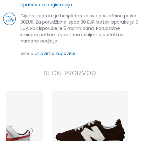
Uputstvo za registraciju
.
Cijena isporuke je besplatna za sve porudžbine preko
30EUR. Za porudžbine ispod 30 EUR trošak isporuke je 3
EUR. Rok isporuke je 5 radnih dana. Porudžbine
kreirane petkom i vikendom, šaljemo početkom
naredne nedjelje.
Više o
Uslovima kupovine
.
SLIČNI PROIZVODI
N
1