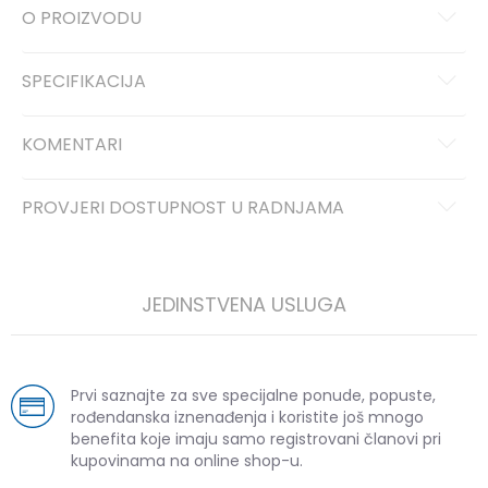
O PROIZVODU
SPECIFIKACIJA
KOMENTARI
PROVJERI DOSTUPNOST U RADNJAMA
JEDINSTVENA USLUGA
Prvi saznajte za sve specijalne ponude, popuste,
rođendanska iznenađenja i koristite još mnogo
benefita koje imaju samo registrovani članovi pri
kupovinama na online shop-u.