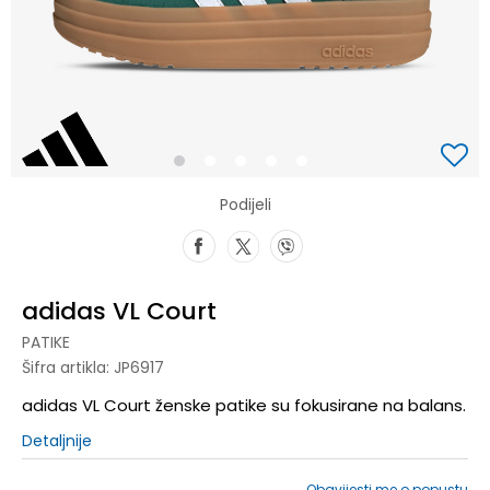
1
2
3
4
5
Podijeli
adidas VL Court
PATIKE
Šifra artikla:
JP6917
adidas VL Court ženske patike su fokusirane na balans.
Detaljnije
Obavijesti me o popustu