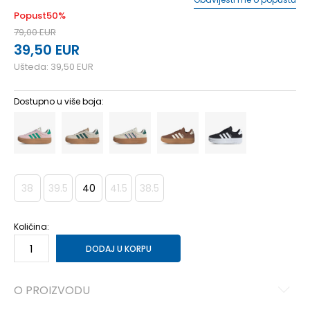
Popust
50
%
79,00
EUR
39,50
EUR
Ušteda:
39,50
EUR
Dostupno u više boja:
38
39.5
40
41.5
38.5
Količina:
DODAJ U KORPU
O PROIZVODU