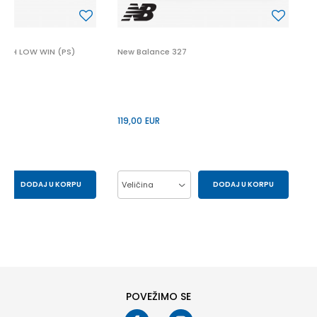
UGH LOW WIN (PS)
New Balance 327
119,00
EUR
DODAJ U KORPU
Veličina
DODAJ U KORPU
29.5
30
37
38
39
40
33
34
41
POVEŽIMO SE