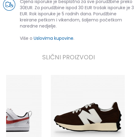
Cijena isporuke je besplatna za sve porudžbine preko
30EUR. Za porudžbine ispod 30 EUR trošak isporuke je 3
EUR. Rok isporuke je 5 radnih dana. Porudžbine
kreirane petkom i vikendom, šaljemo početkom
naredne nedjelje.
Više o
Uslovima kupovine
.
SLIČNI PROIZVODI
N
1