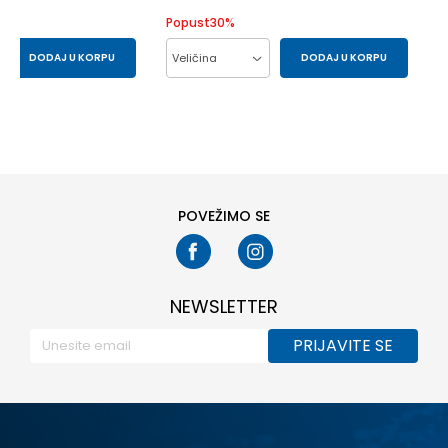
Popust
30
%
DODAJ U KORPU
Veličina
DODAJ U KORPU
80
86
104
86
92
98
POVEŽIMO SE
NEWSLETTER
PRIJAVITE SE