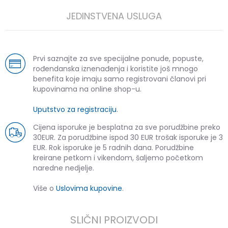
JEDINSTVENA USLUGA
Prvi saznajte za sve specijalne ponude, popuste,
rođendanska iznenađenja i koristite još mnogo
benefita koje imaju samo registrovani članovi pri
kupovinama na online shop-u.
Uputstvo za registraciju
.
Cijena isporuke je besplatna za sve porudžbine preko
30EUR. Za porudžbine ispod 30 EUR trošak isporuke je 3
EUR. Rok isporuke je 5 radnih dana. Porudžbine
kreirane petkom i vikendom, šaljemo početkom
naredne nedjelje.
Više o
Uslovima kupovine
.
SLIČNI PROIZVODI