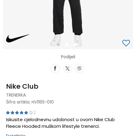
1
2
3
Podijeli
Nike Club
TRENERKA
Šifra artikla:
HV1165-010
2
Iskusite cjelodnevnu udobnost u ovom Nike Club
Fleece Hooded muškom lifestyle trenerci.