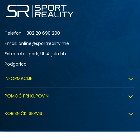
Telefon:
+382 20 690 200
Email: online@sportreality.me
Extra retail park, Ul. 4. jula bb
Podgorica
INFORMACIJE
O nama
POMOĆ PRI KUPOVINI
Click&Collect
Uslovi korišćenja
Zapošljavanje
KORISNIČKI SERVIS
Politika privatnosti
Saradnja sa nama
Isporuka
Kako kupiti
Sindikalna prodaja
Zamjena artikla