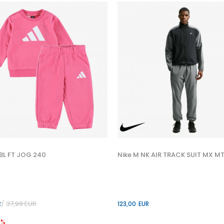
 BL FT JOG 240
Nike M NK AIR TRACK SUIT MX MT
37,99
EUR
R
123,00
EUR
0
%