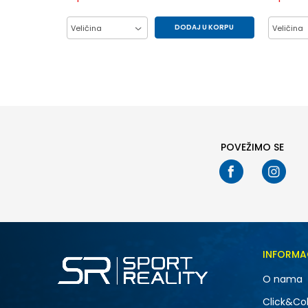
DODAJ U KORPU
Veličina
Veličina
104
86
92
98
104
POVEŽIMO SE
INFORMA
O nama
Click&Col