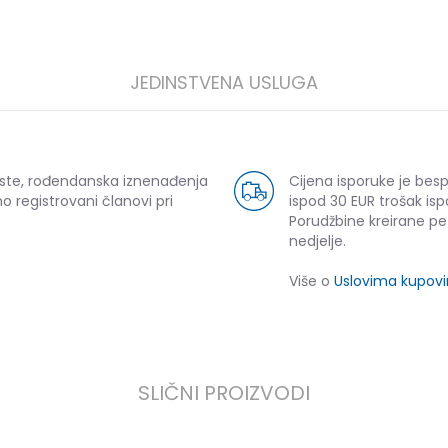
JEDINSTVENA USLUGA
uste, rođendanska iznenađenja
Cijena isporuke je bes
o registrovani članovi pri
ispod 30 EUR trošak isp
Porudžbine kreirane p
nedjelje.
Više o
Uslovima kupov
SLIČNI PROIZVODI