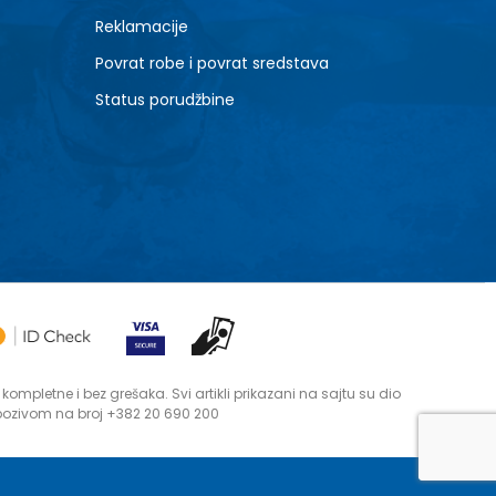
Reklamacije
Povrat robe i povrat sredstava
Status porudžbine
mpletne i bez grešaka. Svi artikli prikazani na sajtu su dio
 pozivom na broj +382 20 690 200