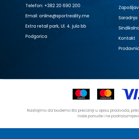
Telefon:
+382 20 690 200
Zapošljav
Email: online@sportreality.me
Saradnja
Extra retail park, Ul. 4. jula bb
Sindikaln
Podgorica
Kontakt
Prodavni
Nastojimo da budemo što precizniji u opisu proizvoda, prika
naše ponude i ne podrazumijeva 