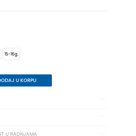
15-16g.
DODAJ U KORPU
ST U RADNJAMA