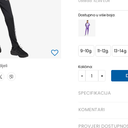
Ušteda:
10,99
EUR
Dostupno u više boja:
9-10g.
11-12g.
13-14g.
ijeli
Količina:
SPECIFIKACIJA
KOMENTARI
PROVJERI DOSTUPNO