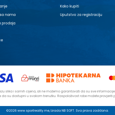
anje
Kako kupiti
 sa nama
Uputstvo za registraciju
a prodaja
ce
zu slika i samih cijena, ali ne možemo garantovati da su sve informacije ko
da su dostupni u svakom trenutku. Raspoloživost robe možete provjeriti
©2026
www.sportreality.me
, Izrada
NB SOFT
. Sva prava zadržana.