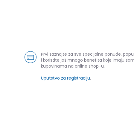
Prvi saznajte za sve specijalne ponude, pop
i koristite još mnogo benefita koje imaju sam
kupovinama na online shop-u.
Uputstvo za registraciju
.