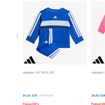
 U KORPU
86
adidas I 3S TIB FL SET
adidas I
49,01
EUR
34,30
EUR
26,60
EU
Popust
30
%
Popust
3