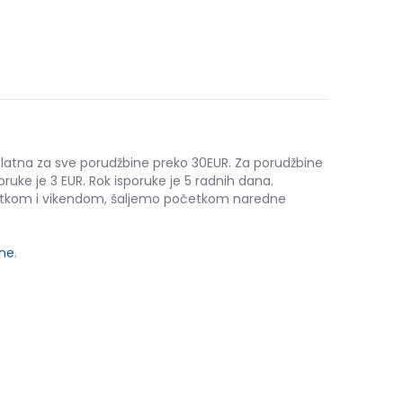
platna za sve porudžbine preko 30EUR. Za porudžbine
oruke je 3 EUR. Rok isporuke je 5 radnih dana.
etkom i vikendom, šaljemo početkom naredne
ine
.