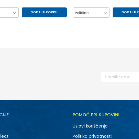
DODAJ U KORPU
DODAJ U 
Veličina
86
92
98
L
M
XL
2XL
CIJE
POMOĆ PRI KUPOVINI
Uslovi korišćenja
lect
Politika privatnosti