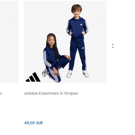
adidas Esse
49,00
EUR
Veličina
110
L
adidas Essentials 3-Stripes
49,00
EUR