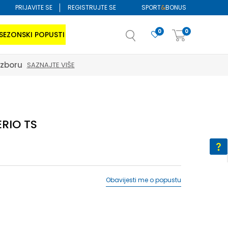
PRIJAVITE SE
REGISTRUJTE SE
SPORT
&
BONUS
0
0
SEZONSKI POPUSTI
izboru
SAZNAJTE VIŠE
ERIO TS
Obavijesti me o popustu