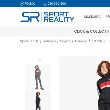
POMOĆ
020 690 200
MUŠKARCI
ŽE
CLICK & COLLECT Pl
Sport Reality
Proizvodi
Odjeća
Trenerka
adidas J 3S 