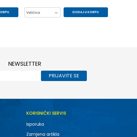
KORPU
DODAJ U KORPU
Veličina
S
110
116
122
128
NEWSLETTER
PRIJAVITE SE
KORISNIČKI SERVIS
Isporuka
Zamjena artikla