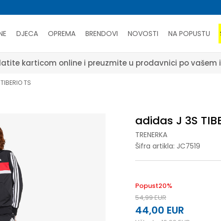
NE
DJECA
OPREMA
BRENDOVI
NOVOSTI
NA POPUSTU
atite karticom online i preuzmite u prodavnici po vašem 
TIBERIO TS
adidas J 3S TIB
TRENERKA
Šifra artikla:
JC7519
Popust
20
%
54,99
EUR
44,00
EUR