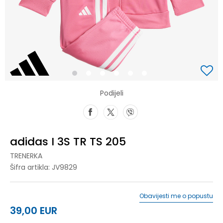
1
2
3
4
5
6
Podijeli
adidas I 3S TR TS 205
TRENERKA
Šifra artikla:
JV9829
Obavijesti me o popustu
39,00
EUR