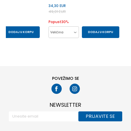
34,30
EUR
49,01
EUR
Popust
30
%
DODAJ U KORPU
Veličina
DODAJ U KORPU
80
86
104
86
92
98
POVEŽIMO SE
NEWSLETTER
PRIJAVITE SE