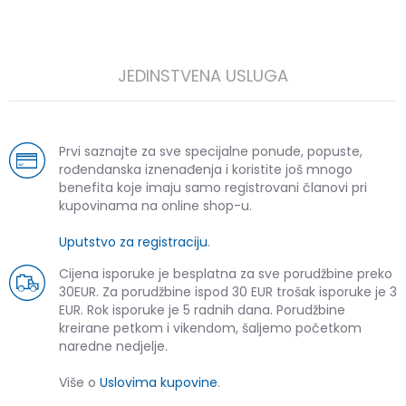
JEDINSTVENA USLUGA
Prvi saznajte za sve specijalne ponude, popuste,
rođendanska iznenađenja i koristite još mnogo
benefita koje imaju samo registrovani članovi pri
kupovinama na online shop-u.
Uputstvo za registraciju
.
Cijena isporuke je besplatna za sve porudžbine preko
30EUR. Za porudžbine ispod 30 EUR trošak isporuke je 3
EUR. Rok isporuke je 5 radnih dana. Porudžbine
kreirane petkom i vikendom, šaljemo početkom
naredne nedjelje.
Više o
Uslovima kupovine
.