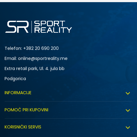
Telefon:
+382 20 690 200
Email: online@sportreality.me
Extra retail park, Ul. 4. jula bb
Podgorica
INFORMACIJE
O nama
POMOĆ PRI KUPOVINI
Click&Collect
Uslovi korišćenja
Zapošljavanje
KORISNIČKI SERVIS
Politika privatnosti
Saradnja sa nama