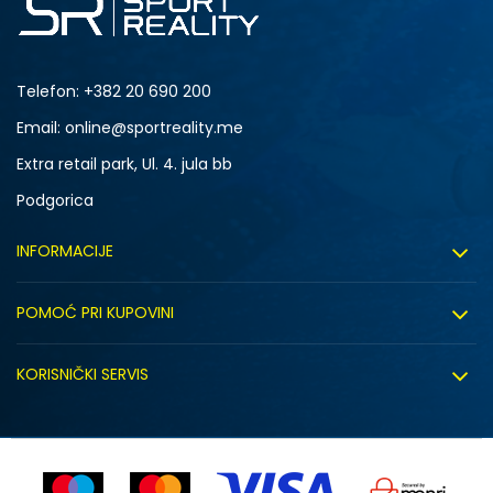
Telefon:
+382 20 690 200
Email: online@sportreality.me
Extra retail park, Ul. 4. jula bb
Podgorica
INFORMACIJE
O nama
POMOĆ PRI KUPOVINI
Click&Collect
Uslovi korišćenja
Zapošljavanje
KORISNIČKI SERVIS
Politika privatnosti
Saradnja sa nama
Isporuka
Kako kupiti
Sindikalna prodaja
Zamjena artikla
Uputstvo za registraciju
Kontakt