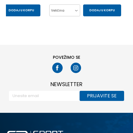
DODAJ U KORPU
Veličina
DODAJ U KORPU
M
S
L 7
M 7
XL7
2XL7
POVEŽIMO SE
NEWSLETTER
PRIJAVITE SE