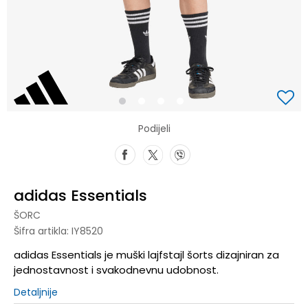
1
2
3
4
Podijeli
adidas Essentials
ŠORC
Šifra artikla:
IY8520
adidas Essentials je muški lajfstajl šorts dizajniran za
jednostavnost i svakodnevnu udobnost.
Detaljnije