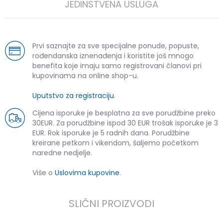
JEDINSTVENA USLUGA
Prvi saznajte za sve specijalne ponude, popuste,
rođendanska iznenađenja i koristite još mnogo
benefita koje imaju samo registrovani članovi pri
kupovinama na online shop-u.
Uputstvo za registraciju
.
Cijena isporuke je besplatna za sve porudžbine preko
30EUR. Za porudžbine ispod 30 EUR trošak isporuke je 3
EUR. Rok isporuke je 5 radnih dana. Porudžbine
kreirane petkom i vikendom, šaljemo početkom
naredne nedjelje.
Više o
Uslovima kupovine
.
SLIČNI PROIZVODI