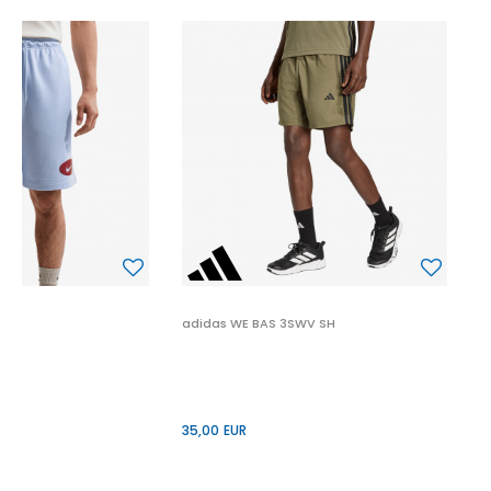
a
2
2
P
adidas WE BAS 3SWV SH
35,00
EUR