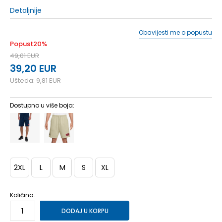
Detaljnije
Obavijesti me o popustu
Popust
20
%
49,01
EUR
39,20
EUR
Ušteda:
9,81
EUR
Dostupno u više boja:
2XL
L
M
S
XL
Količina:
DODAJ U KORPU