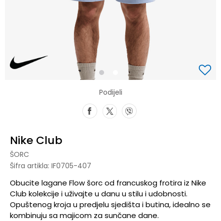
1
2
Podijeli
Nike Club
ŠORC
Šifra artikla:
IF0705-407
Obucite lagane Flow šorc od francuskog frotira iz Nike
Club kolekcije i uživajte u danu u stilu i udobnosti.
Opuštenog kroja u predjelu sjedišta i butina, idealno se
kombinuju sa majicom za sunčane dane.