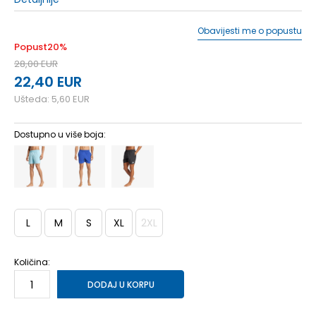
Obavijesti me o popustu
Popust
20
%
28,00
EUR
22,40
EUR
Ušteda:
5,60
EUR
Dostupno u više boja:
L
M
S
XL
2XL
Količina:
DODAJ U KORPU