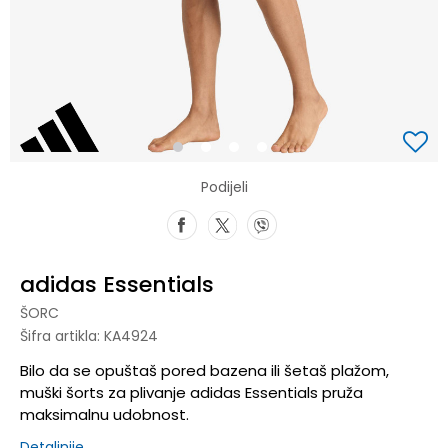
1
2
3
4
Podijeli
adidas Essentials
ŠORC
Šifra artikla:
KA4924
Bilo da se opuštaš pored bazena ili šetaš plažom,
muški šorts za plivanje adidas Essentials pruža
maksimalnu udobnost.
Detaljnije