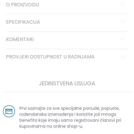
O PROIZVODU
SPECIFIKACIJA
KOMENTARI
PROVJERI DOSTUPNOST U RADNJAMA
JEDINSTVENA USLUGA
Prvi saznajte za sve specijalne ponude, popuste,
rođendanska iznenađenja i koristite još mnogo
benefita koje imaju samo registrovani članovi pri
kupovinama na online shop-u.