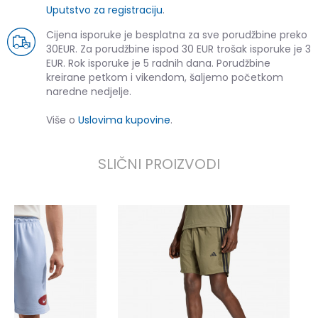
Uputstvo za registraciju
.
Cijena isporuke je besplatna za sve porudžbine preko
30EUR. Za porudžbine ispod 30 EUR trošak isporuke je 3
EUR. Rok isporuke je 5 radnih dana. Porudžbine
kreirane petkom i vikendom, šaljemo početkom
naredne nedjelje.
Više o
Uslovima kupovine
.
SLIČNI PROIZVODI
a
2