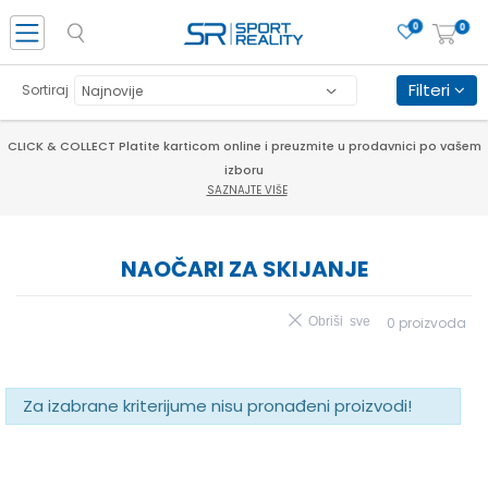
0
0
Filteri
Sortiraj
CLICK & COLLECT Platite karticom online i preuzmite u prodavnici po vašem
izboru
SAZNAJTE VIŠE
NAOČARI ZA SKIJANJE
Obriši sve
0
proizvoda
Za izabrane kriterijume nisu pronađeni proizvodi!