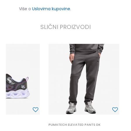
Više o
Uslovima kupovine
.
SLIČNI PROIZVODI
P
5
PUMATECH ELEVATED PANTS DK