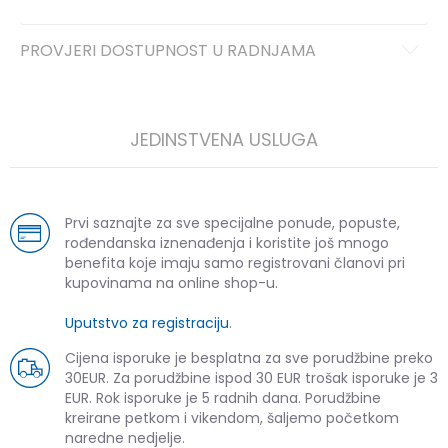
PROVJERI DOSTUPNOST U RADNJAMA
JEDINSTVENA USLUGA
Prvi saznajte za sve specijalne ponude, popuste,
rođendanska iznenađenja i koristite još mnogo
benefita koje imaju samo registrovani članovi pri
kupovinama na online shop-u.
Uputstvo za registraciju
.
Cijena isporuke je besplatna za sve porudžbine preko
30EUR. Za porudžbine ispod 30 EUR trošak isporuke je 3
EUR. Rok isporuke je 5 radnih dana. Porudžbine
kreirane petkom i vikendom, šaljemo početkom
naredne nedjelje.