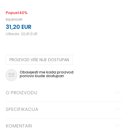
Popust
40
%
52,01
EUR
31,20
EUR
Ušteda:
20,81
EUR
PROIZVOD VIŠE NIJE DOSTUPAN
Obavijesti me kada proizvod
ponovo bude dostupan
O PROIZVODU
SPECIFIKACIJA
KOMENTARI