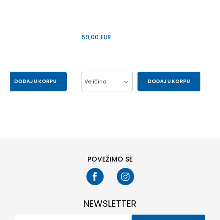
59,00
EUR
DODAJ U KORPU
Veličina
DODAJ U KORPU
29
30
L
M
S
XL
33
34
XXL
POVEŽIMO SE
NEWSLETTER