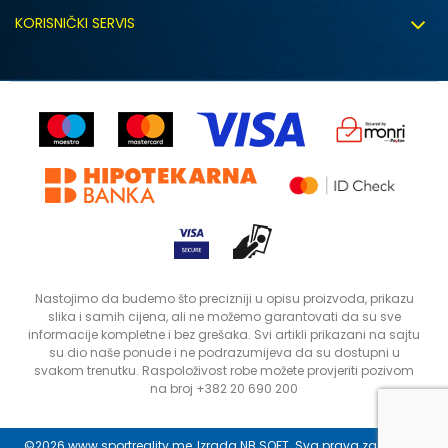
Uslovi korišćenja
Zapošljavanje
KORISNIČKI SERVIS
Politika privatnosti
Saradnja sa nama
Isporuka
Kako kupiti
Sindikalna prodaja
Zamjena artikla
Uputstvo za registraciju
Kontakt
Reklamacije
Prodavnice
Povrat robe i povrat sredstava
Status porudžbine
Nastojimo da budemo što precizniji u opisu proizvoda, prikazu
slika i samih cijena, ali ne možemo garantovati da su sve
informacije kompletne i bez grešaka. Svi artikli prikazani na sajtu
su dio naše ponude i ne podrazumijeva da su dostupni u
svakom trenutku. Raspoloživost robe možete provjeriti pozivom
na broj +382 20 690 200
©2026
www.sportreality.me
, Izrada
NB SOFT
. Sva prava zadržana.