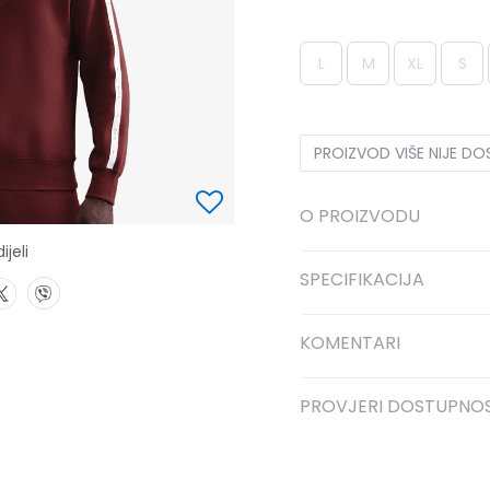
L
M
XL
S
PROIZVOD VIŠE NIJE D
O PROIZVODU
ijeli
SPECIFIKACIJA
KOMENTARI
PROVJERI DOSTUPNO