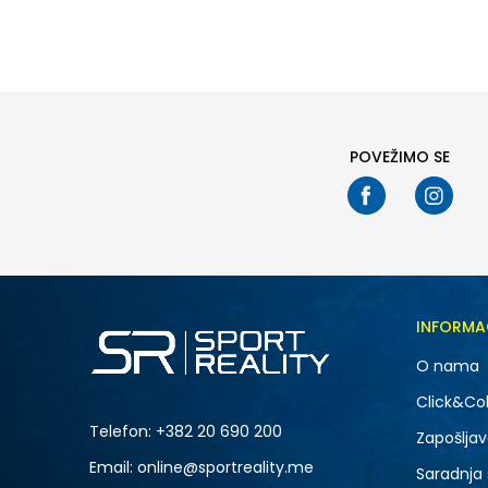
27
28
29
30
32
31
32
33
34
36
35
36
37
38
39
POVEŽIMO SE
INFORMA
O nama
Click&Col
Telefon:
+382 20 690 200
Zapošljav
Email: online@sportreality.me
Saradnja