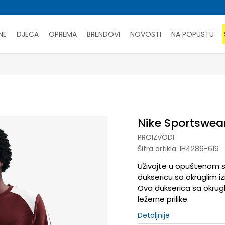
NE
DJECA
OPREMA
BRENDOVI
NOVOSTI
NA POPUSTU
PORUČI ONLINE I UŠTEDI
SAZNAJTE VIŠE
Nike Sportswea
PROIZVODI
Šifra artikla:
IH4286-619
Uživajte u opuštenom st
duksericu sa okruglim i
Ova dukserica sa okrug
ležerne prilike.
Detaljnije