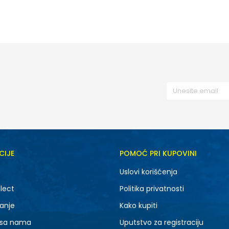
33
34
35
L
M
XL
37
38
39
CIJE
POMOĆ PRI KUPOVINI
Uslovi korišćenja
lect
Politika privatnosti
anje
Kako kupiti
 sa nama
Uputstvo za registraciju