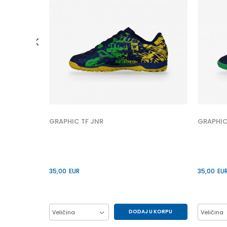
 U KORPU
7/8
GRAPHIC TF JNR
GRAPHIC
35,00
EUR
35,00
EU
DODAJ U KORPU
Veličina
Veličina