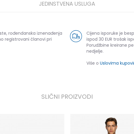
JEDINSTVENA USLUGA
uste, rođendanska iznenađenja
Cijena isporuke je bes
o registrovani članovi pri
ispod 30 EUR trošak isp
Porudžbine kreirane p
nedjelje.
Više o
Uslovima kupov
SLIČNI PROIZVODI