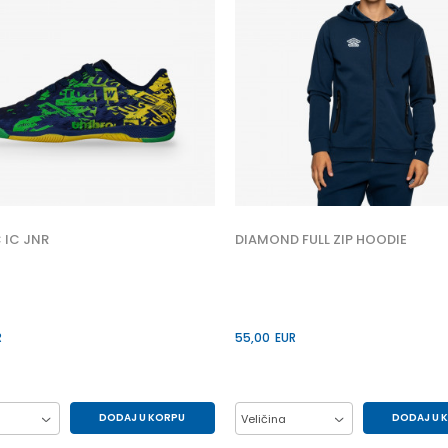
 IC JNR
DIAMOND FULL ZIP HOODIE
R
55,00
EUR
DODAJ U KORPU
DODAJ U 
Veličina