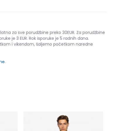
platna za sve porudžbine preko 30EUR. Za porudžbine
oruke je 3 EUR. Rok isporuke je 5 radnih dana.
etkom i vikendom, šaljemo početkom naredne
ine
.
PRO TRAIN