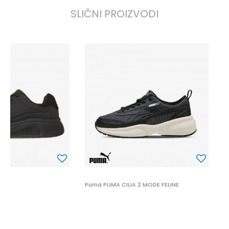
SLIČNI PROIZVODI
P
6
 2
Puma PUMA CILIA 2 MODE FELINE