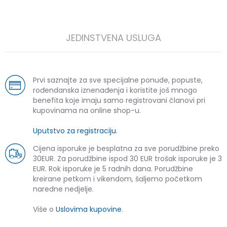
JEDINSTVENA USLUGA
Prvi saznajte za sve specijalne ponude, popuste,
rođendanska iznenađenja i koristite još mnogo
benefita koje imaju samo registrovani članovi pri
kupovinama na online shop-u.
Uputstvo za registraciju
.
Cijena isporuke je besplatna za sve porudžbine preko
30EUR. Za porudžbine ispod 30 EUR trošak isporuke je 3
EUR. Rok isporuke je 5 radnih dana. Porudžbine
kreirane petkom i vikendom, šaljemo početkom
naredne nedjelje.
Više o
Uslovima kupovine
.