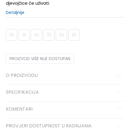
djevojčice će uživati.
Detaljnije
30
31
32
33
34
35
PROIZVOD VIŠE NIJE DOSTUPAN
O PROIZVODU
SPECIFIKACIJA
KOMENTARI
PROVJERI DOSTUPNOST U RADNJAMA