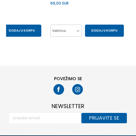
69,00
EUR
DODAJ U KORPU
Veličina
DODAJ U KORPU
43
44
37
38
39
40
41
POVEŽIMO SE
NEWSLETTER
PRIJAVITE SE