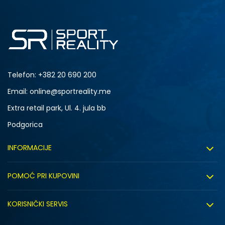
Telefon:
+382 20 690 200
Email: online@sportreality.me
Extra retail park, Ul. 4. jula bb
Podgorica
INFORMACIJE
O nama
POMOĆ PRI KUPOVINI
Click&Collect
Uslovi korišćenja
Zapošljavanje
KORISNIČKI SERVIS
Politika privatnosti
Saradnja sa nama