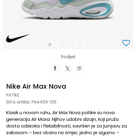
1
2
3
4
5
Podijeli
Nike Air Max Nova
PATIKE
Šifra artikla:
FN4459-105
Klasik u novom ruhu, Air Max Nova patike su nova
generacija Air Maxa. Njihov udobni dizajn, koji pruža
dosta odskoka i fleksibilnosti, savršen je za jurnjavu za
zabavom – bez obzira na smjer, jedno je sigurno –