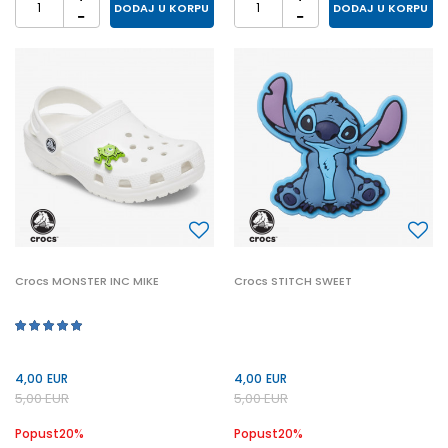
DODAJ U KORPU
DODAJ U KORPU
Crocs MONSTER INC MIKE
Crocs STITCH SWEET
4,00
EUR
4,00
EUR
5,00
EUR
5,00
EUR
Popust
20
%
Popust
20
%