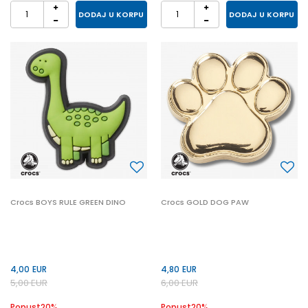
DODAJ U KORPU
DODAJ U KORPU
Crocs BOYS RULE GREEN DINO
Crocs GOLD DOG PAW
4,00
EUR
4,80
EUR
5,00
EUR
6,00
EUR
Popust
20
%
Popust
20
%