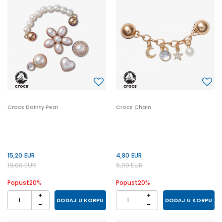
Crocs Dainty Pear
Crocs Chain
15,20
EUR
4,80
EUR
19,00
EUR
6,00
EUR
Popust
20
%
Popust
20
%
DODAJ U KORPU
DODAJ U KORPU