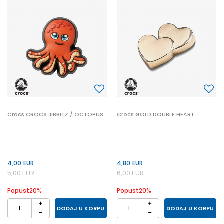
Crocs CROCS JIBBITZ / OCTOPUS
Crocs GOLD DOUBLE HEART
4,00
EUR
4,80
EUR
5,00
EUR
6,00
EUR
Popust
20
%
Popust
20
%
DODAJ U KORPU
DODAJ U KORPU