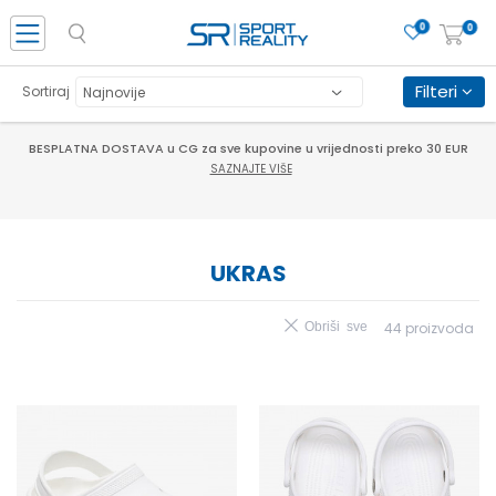
0
0
Filteri
Sortiraj
CLICK & COLLECT Platite karticom online i preuzmite u prodavnici po vašem
izboru
SAZNAJTE VIŠE
UKRAS
Obriši sve
44
proizvoda