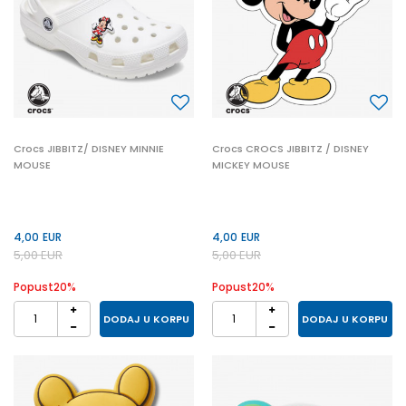
Crocs JIBBITZ/ DISNEY MINNIE
Crocs CROCS JIBBITZ / DISNEY
MOUSE
MICKEY MOUSE
4,00
EUR
4,00
EUR
5,00
EUR
5,00
EUR
Popust
20
%
Popust
20
%
DODAJ U KORPU
DODAJ U KORPU