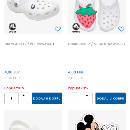
Crocs JIBBITZ / PET PAW PRINT
Crocs JIBBITZ / MEGA STRAWBERRY
4,00
EUR
4,00
EUR
5,00
EUR
5,00
EUR
Popust
20
%
Popust
20
%
DODAJ U KORPU
DODAJ U KORPU