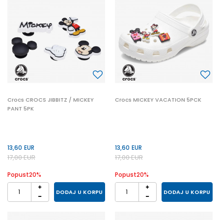
Crocs CROCS JIBBITZ / MICKEY
Crocs MICKEY VACATION 5PCK
PANT 5PK
13,60
EUR
13,60
EUR
17,00
EUR
17,00
EUR
Popust
20
%
Popust
20
%
DODAJ U KORPU
DODAJ U KORPU