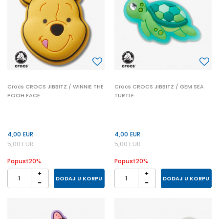
Crocs CROCS JIBBITZ / WINNIE THE
Crocs CROCS JIBBITZ / GEM SEA
POOH FACE
TURTLE
4,00
EUR
4,00
EUR
5,00
EUR
5,00
EUR
Popust
20
%
Popust
20
%
DODAJ U KORPU
DODAJ U KORPU