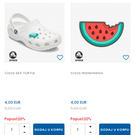
Crocs SEA TURTLE
Crocs Watermelon
4,00
EUR
4,00
EUR
5,00
EUR
5,00
EUR
Popust
20
%
Popust
20
%
DODAJ U KORPU
DODAJ U KORPU