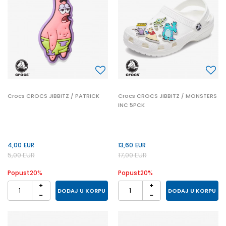
Crocs CROCS JIBBITZ / PATRICK
Crocs CROCS JIBBITZ / MONSTERS
INC 5PCK
4,00
EUR
13,60
EUR
5,00
EUR
17,00
EUR
Popust
20
%
Popust
20
%
DODAJ U KORPU
DODAJ U KORPU