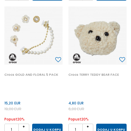
Crocs GOLD AND FLORAL 5 PACK
Crocs TERRY TEDDY BEAR FACE
15,20
EUR
4,80
EUR
19,00
EUR
6,00
EUR
Popust
20
%
Popust
20
%
DODAJ U KORPU
DODAJ U KORPU