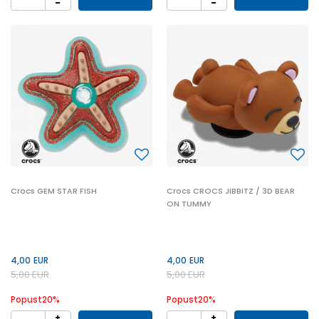
Crocs GEM STAR FISH
Crocs CROCS JIBBITZ / 3D BEAR
ON TUMMY
4,00
EUR
4,00
EUR
5,00
EUR
5,00
EUR
Popust
20
%
Popust
20
%