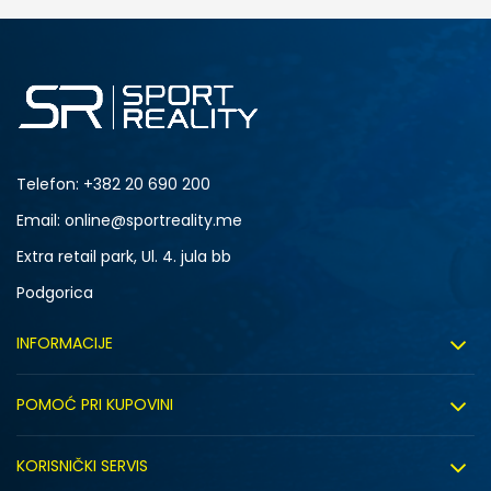
Telefon:
+382 20 690 200
Email: online@sportreality.me
Extra retail park, Ul. 4. jula bb
Podgorica
INFORMACIJE
O nama
POMOĆ PRI KUPOVINI
Click&Collect
Uslovi korišćenja
Zapošljavanje
KORISNIČKI SERVIS
Politika privatnosti