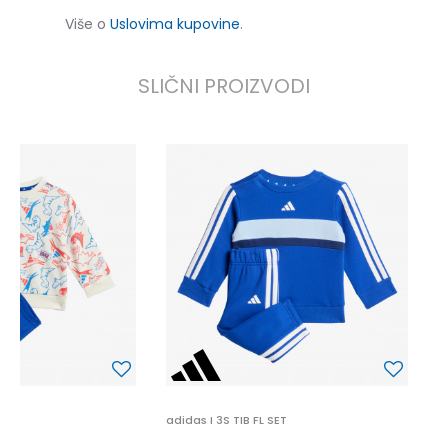
Više o
Uslovima kupovine
.
SLIČNI PROIZVODI
a
2
3
P
T
adidas I 3S TIB FL SET