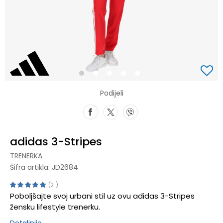
1
2
3
4
5
Podijeli
adidas 3-Stripes
TRENERKA
Šifra artikla:
JD2684
2
Poboljšajte svoj urbani stil uz ovu adidas 3-Stripes
žensku lifestyle trenerku.