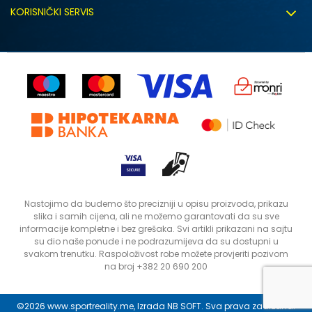
Uslovi korišćenja
Zapošljavanje
KORISNIČKI SERVIS
Politika privatnosti
Saradnja sa nama
Isporuka
Kako kupiti
Sindikalna prodaja
Zamjena artikla
Uputstvo za registraciju
Kontakt
Reklamacije
Prodavnice
Povrat robe i povrat sredstava
Status porudžbine
Nastojimo da budemo što precizniji u opisu proizvoda, prikazu
slika i samih cijena, ali ne možemo garantovati da su sve
informacije kompletne i bez grešaka. Svi artikli prikazani na sajtu
su dio naše ponude i ne podrazumijeva da su dostupni u
svakom trenutku. Raspoloživost robe možete provjeriti pozivom
na broj +382 20 690 200
©2026
www.sportreality.me
, Izrada
NB SOFT
. Sva prava zadržana.