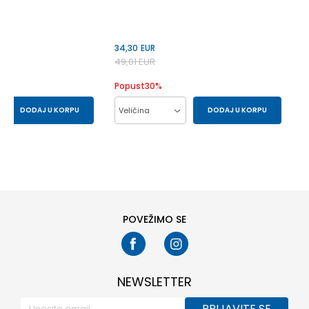
34,30
EUR
49,01
EUR
Popust
30
%
DODAJ U KORPU
Veličina
DODAJ U KORPU
80
86
104
86
92
98
POVEŽIMO SE
NEWSLETTER
PRIJAVITE SE