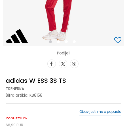
1
2
3
4
Podijeli
adidas W ESS 3S TS
TRENERKA
Šifra artikla:
KB8158
Obavijesti me o popustu
Popust
20
%
68,99
EUR