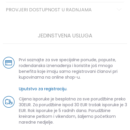
PROVJERI DOSTUPNOST U RADNJAMA
JEDINSTVENA USLUGA
Prvi saznajte za sve specijalne ponude, popuste,
rođendanska iznenađenja i koristite još mnogo
benefita koje imaju samo registrovani članovi pri
kupovinama na online shop-u.
Uputstvo za registraciju
.
Cijena isporuke je besplatna za sve porudžbine preko
30EUR. Za porudžbine ispod 30 EUR trošak isporuke je 3
EUR. Rok isporuke je 5 radnih dana. Porudžbine
kreirane petkom i vikendom, šaljemo početkom
naredne nedjelje.