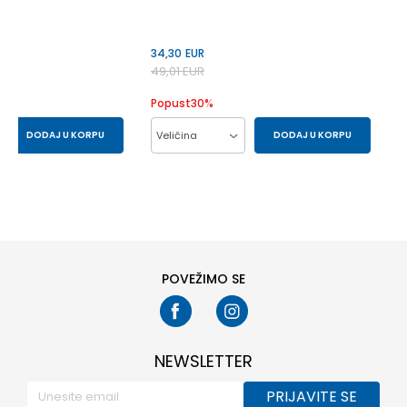
34,30
EUR
49,01
EUR
Popust
30
%
DODAJ U KORPU
Veličina
DODAJ U KORPU
80
86
104
86
92
98
POVEŽIMO SE
NEWSLETTER
PRIJAVITE SE