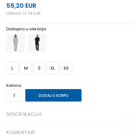
55,20
EUR
Ušteda:
13,79
EUR
Dostupno u više boja:
L
M
S
XL
XS
Količina:
DODAJ U KORPU
SPECIFIKACIJA
KOMENTARI