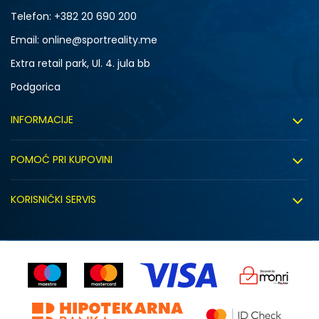
Telefon:
+382 20 690 200
Email: online@sportreality.me
Extra retail park, Ul. 4. jula bb
Podgorica
INFORMACIJE
O nama
POMOĆ PRI KUPOVINI
Click&Collect
Uslovi korišćenja
Zapošljavanje
KORISNIČKI SERVIS
Politika privatnosti
Saradnja sa nama
Isporuka
Kako kupiti
Sindikalna prodaja
Zamjena artikla
Uputstvo za registraciju
Kontakt
Reklamacije
Prodavnice
Povrat robe i povrat sredstava