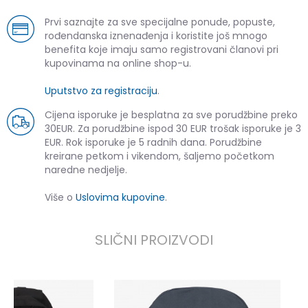
Prvi saznajte za sve specijalne ponude, popuste,
rođendanska iznenađenja i koristite još mnogo
benefita koje imaju samo registrovani članovi pri
kupovinama na online shop-u.
Uputstvo za registraciju
.
Cijena isporuke je besplatna za sve porudžbine preko
30EUR. Za porudžbine ispod 30 EUR trošak isporuke je 3
EUR. Rok isporuke je 5 radnih dana. Porudžbine
kreirane petkom i vikendom, šaljemo početkom
naredne nedjelje.
Više o
Uslovima kupovine
.
SLIČNI PROIZVODI