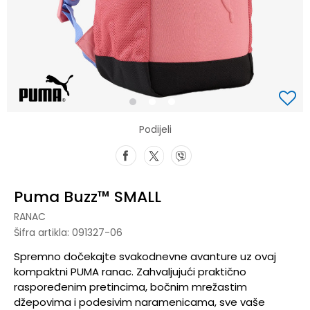
1
2
3
Podijeli
Puma Buzz™ SMALL
RANAC
Šifra artikla:
091327-06
Spremno dočekajte svakodnevne avanture uz ovaj
kompaktni PUMA ranac. Zahvaljujući praktično
raspoređenim pretincima, bočnim mrežastim
džepovima i podesivim naramenicama, sve vaše