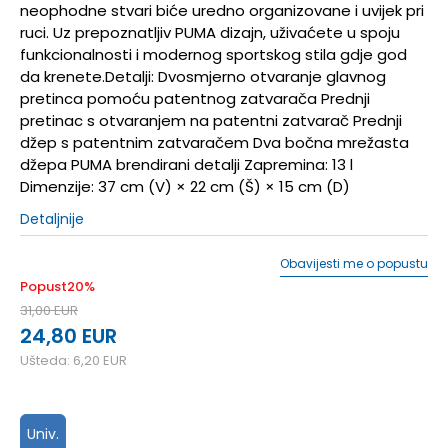
neophodne stvari biće uredno organizovane i uvijek pri
ruci. Uz prepoznatljiv PUMA dizajn, uživaćete u spoju
funkcionalnosti i modernog sportskog stila gdje god
da krenete.Detalji: Dvosmjerno otvaranje glavnog
pretinca pomoću patentnog zatvarača Prednji
pretinac s otvaranjem na patentni zatvarač Prednji
džep s patentnim zatvaračem Dva bočna mrežasta
džepa PUMA brendirani detalji Zapremina: 13 l
Dimenzije: 37 cm (V) × 22 cm (Š) × 15 cm (D)
Detaljnije
Obavijesti me o popustu
Popust
20
%
31,00
EUR
24,80
EUR
Ušteda:
6,20
EUR
Univ.