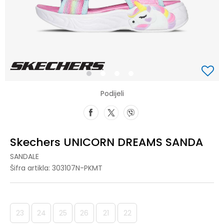
1
2
3
4
Podijeli
Skechers UNICORN DREAMS SANDA
SANDALE
Šifra artikla:
303107N-PKMT
23
24
25
26
21
22