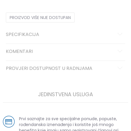
PROIZVOD VIŠE NIJE DOSTUPAN
SPECIFIKACIJA
KOMENTARI
PROVJERI DOSTUPNOST U RADNJAMA
JEDINSTVENA USLUGA
Prvi saznajte za sve specijalne ponude, popuste,
rođendanska iznenađenja i koristite još mnogo
benefita koje imaju samo registrovani članovi pri