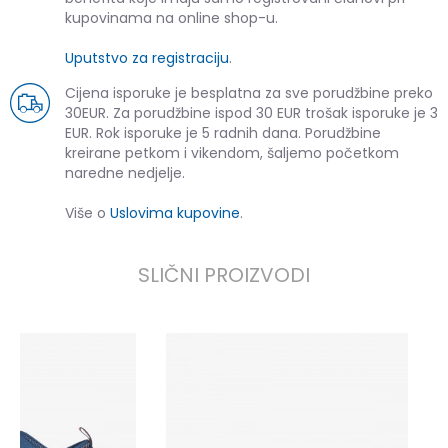
kupovinama na online shop-u.
Uputstvo za registraciju
.
Cijena isporuke je besplatna za sve porudžbine preko
30EUR. Za porudžbine ispod 30 EUR trošak isporuke je 3
EUR. Rok isporuke je 5 radnih dana. Porudžbine
kreirane petkom i vikendom, šaljemo početkom
naredne nedjelje.
Više o
Uslovima kupovine
.
SLIČNI PROIZVODI
N