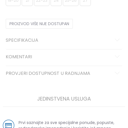
19-20
21
22-23
24
25-26
27
PROIZVOD VIŠE NIJE DOSTUPAN
SPECIFIKACIJA
KOMENTARI
PROVJERI DOSTUPNOST U RADNJAMA
JEDINSTVENA USLUGA
Prvi saznajte za sve specijalne ponude, popuste,