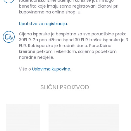
rođendanska iznenađenja i koristite još mnogo
benefita koje imaju samo registrovani članovi pri
kupovinama na online shop-u.
Uputstvo za registraciju
.
Cijena isporuke je besplatna za sve porudžbine preko
30EUR. Za porudžbine ispod 30 EUR trošak isporuke je 3
EUR. Rok isporuke je 5 radnih dana. Porudžbine
kreirane petkom i vikendom, šaljemo početkom
naredne nedjelje.
Više o
Uslovima kupovine
.
SLIČNI PROIZVODI
N