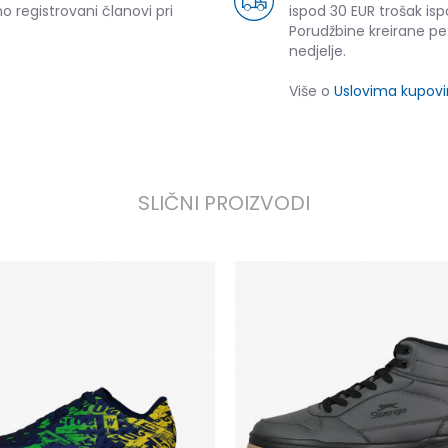
o registrovani članovi pri
ispod 30 EUR trošak isp
Porudžbine kreirane p
nedjelje.
Više o
Uslovima kupov
SLIČNI PROIZVODI