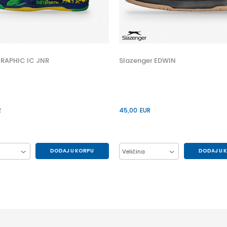
RAPHIC IC JNR
Slazenger EDWIN
R
45,00
EUR
DODAJ U KORPU
DODAJ U 
Veličina
33
34
35
41
42
43
37
38
39
45
46