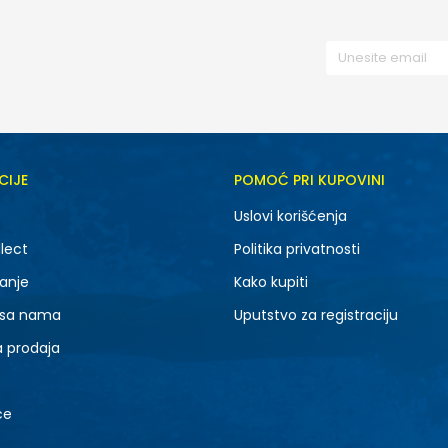
CIJE
POMOĆ PRI KUPOVINI
Uslovi korišćenja
lect
Politika privatnosti
anje
Kako kupiti
 sa nama
Uputstvo za registraciju
a prodaja
ce