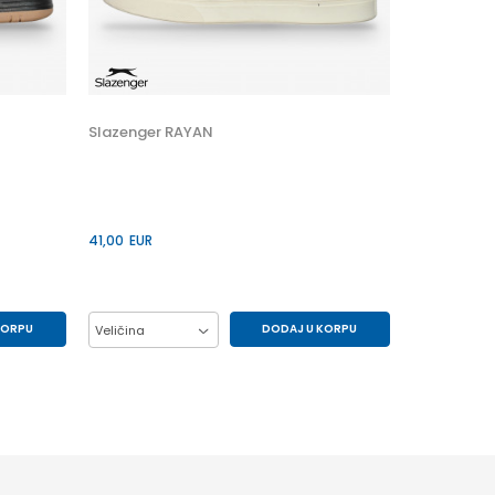
Veličina
41
45
Slazenger RAYAN
41,00
EUR
KORPU
DODAJ U KORPU
Veličina
44
41
42
43
44
45
46