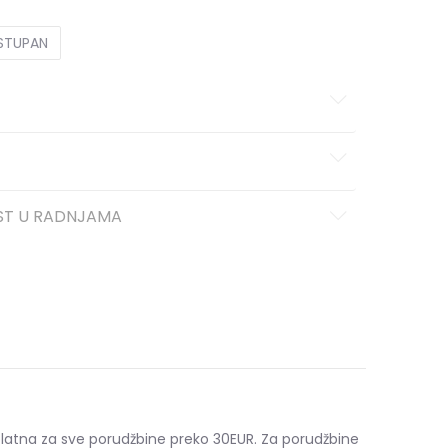
OSTUPAN
ST U RADNJAMA
platna za sve porudžbine preko 30EUR. Za porudžbine