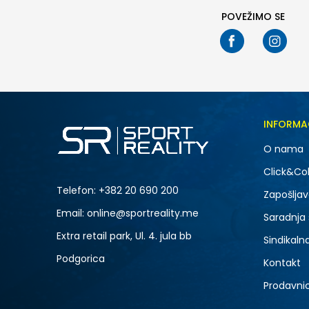
POVEŽIMO SE
INFORMA
O nama
Click&Col
Telefon:
+382 20 690 200
Zapošljav
Email: online@sportreality.me
Saradnja
Extra retail park, Ul. 4. jula bb
Sindikaln
Podgorica
Kontakt
Prodavni