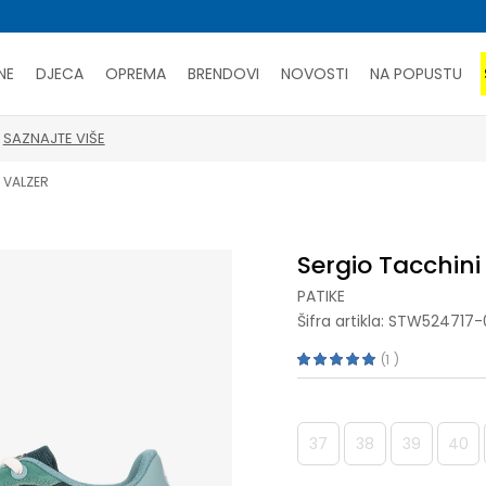
NE
DJECA
OPREMA
BRENDOVI
NOVOSTI
NA POPUSTU
PORUČI ONLINE I UŠTEDI
SAZNAJTE VIŠE
i VALZER
Sergio Tacchini
PATIKE
Šifra artikla:
STW524717-
1
37
38
39
40