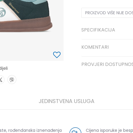
PROIZVOD VIŠE NIJE D
SPECIFIKACIJA
KOMENTARI
PROVJERI DOSTUPNO
ijeli
JEDINSTVENA USLUGA
uste, rođendanska iznenađenja
Cijena isporuke je bes