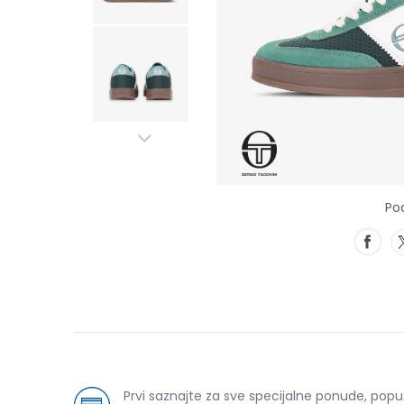
Pod
Prvi saznajte za sve specijalne ponude, pop