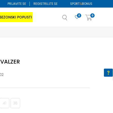
PRIJAVITE SE
REGISTRUJTE SE
SPORT
&
BONUS
0
0
SEZONSKI POPUSTI
 VALZER
02
41
36