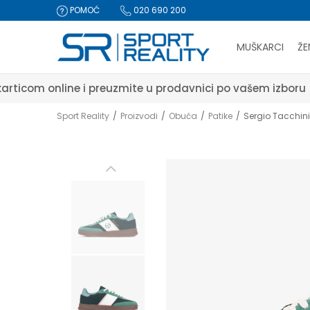
POMOĆ
020 690 200
MUŠKARCI
ŽE
Sport Reality
Proizvodi
Obuća
Patike
Sergio Tacchin