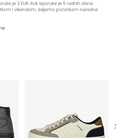
oruke je 3 EUR. Rok isporuke je 5 radnih dana.
etkom i vikendom, šaljemo početkom naredne
ine
.
Slazenger
41,00
EUR