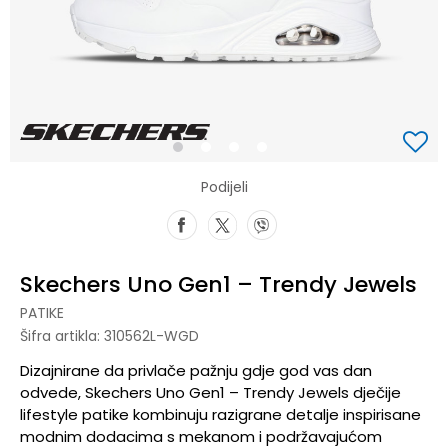
1
2
3
4
Podijeli
Skechers Uno Gen1 – Trendy Jewels
PATIKE
Šifra artikla:
310562L-WGD
Dizajnirane da privlače pažnju gdje god vas dan
odvede, Skechers Uno Gen1 – Trendy Jewels dječije
lifestyle patike kombinuju razigrane detalje inspirisane
modnim dodacima s mekanom i podržavajućom