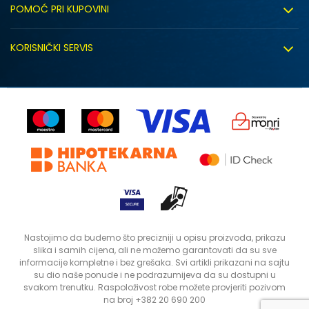
POMOĆ PRI KUPOVINI
Click&Collect
Uslovi korišćenja
Zapošljavanje
KORISNIČKI SERVIS
Politika privatnosti
Saradnja sa nama
Isporuka
Kako kupiti
Sindikalna prodaja
Zamjena artikla
Uputstvo za registraciju
Kontakt
Reklamacije
Prodavnice
Povrat robe i povrat sredstava
Status porudžbine
Nastojimo da budemo što precizniji u opisu proizvoda, prikazu
slika i samih cijena, ali ne možemo garantovati da su sve
informacije kompletne i bez grešaka. Svi artikli prikazani na sajtu
su dio naše ponude i ne podrazumijeva da su dostupni u
svakom trenutku. Raspoloživost robe možete provjeriti pozivom
na broj +382 20 690 200