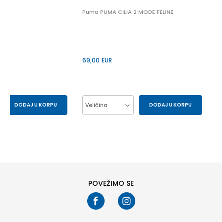
 2
Puma PUMA CILIA 2 MODE FELINE
69,00
EUR
DODAJ U KORPU
Veličina
DODAJ U KORPU
43
44
37
38
39
40
41
POVEŽIMO SE