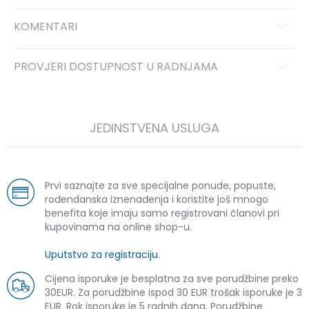
KOMENTARI
PROVJERI DOSTUPNOST U RADNJAMA
JEDINSTVENA USLUGA
Prvi saznajte za sve specijalne ponude, popuste,
rođendanska iznenađenja i koristite još mnogo
benefita koje imaju samo registrovani članovi pri
kupovinama na online shop-u.
Uputstvo za registraciju
.
Cijena isporuke je besplatna za sve porudžbine preko
30EUR. Za porudžbine ispod 30 EUR trošak isporuke je 3
EUR. Rok isporuke je 5 radnih dana. Porudžbine