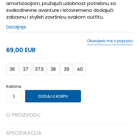
amortizacijom, pružajući udobnost potrebnu za
svakodnevne avanture i istovremeno dodajući
zabavnu i stylish završnicu svakom outfitu.
Detaljnije
Obavijesti me o popustu
69,00
EUR
36
37
37.5
38
39
40
Količina:
DODAJ U KORPU
O PROIZVODU
SPECIFIKACIJA