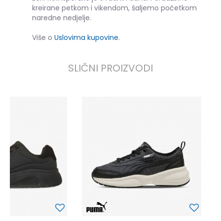
kreirane petkom i vikendom, šaljemo početkom
naredne nedjelje.
Više o
Uslovima kupovine
.
SLIČNI PROIZVODI
P
6