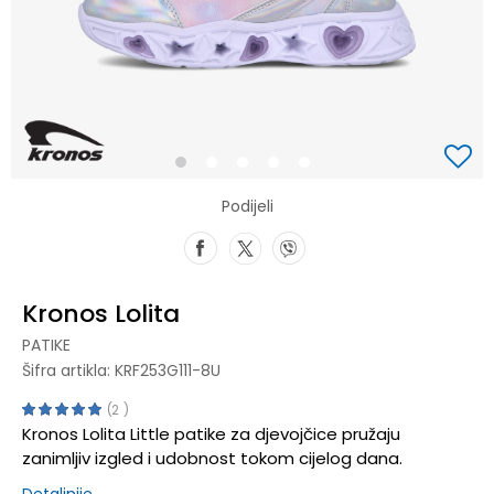
1
2
3
4
5
Podijeli
Kronos Lolita
PATIKE
Šifra artikla:
KRF253G111-8U
2
Kronos Lolita Little patike za djevojčice pružaju
zanimljiv izgled i udobnost tokom cijelog dana.