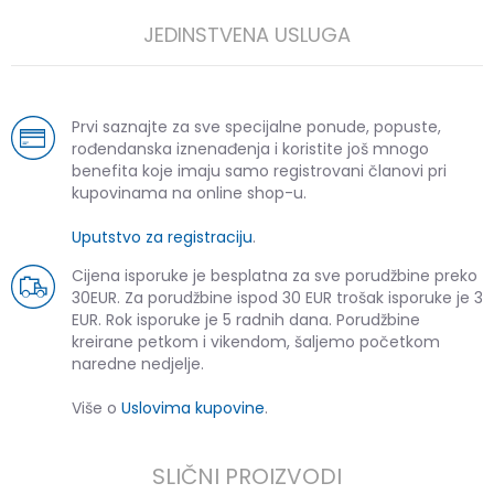
JEDINSTVENA USLUGA
Prvi saznajte za sve specijalne ponude, popuste,
rođendanska iznenađenja i koristite još mnogo
benefita koje imaju samo registrovani članovi pri
kupovinama na online shop-u.
Uputstvo za registraciju
.
Cijena isporuke je besplatna za sve porudžbine preko
30EUR. Za porudžbine ispod 30 EUR trošak isporuke je 3
EUR. Rok isporuke je 5 radnih dana. Porudžbine
kreirane petkom i vikendom, šaljemo početkom
naredne nedjelje.
Više o
Uslovima kupovine
.
SLIČNI PROIZVODI