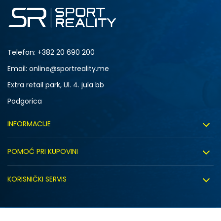
Telefon:
+382 20 690 200
Email: online@sportreality.me
Extra retail park, Ul. 4. jula bb
Podgorica
INFORMACIJE
O nama
POMOĆ PRI KUPOVINI
Click&Collect
Uslovi korišćenja
Zapošljavanje
KORISNIČKI SERVIS
Politika privatnosti
Saradnja sa nama
Isporuka
Kako kupiti
Sindikalna prodaja
Zamjena artikla