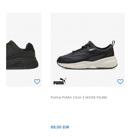
P
6
 2
Puma PUMA CILIA 2 MODE FELINE
69,00
EUR