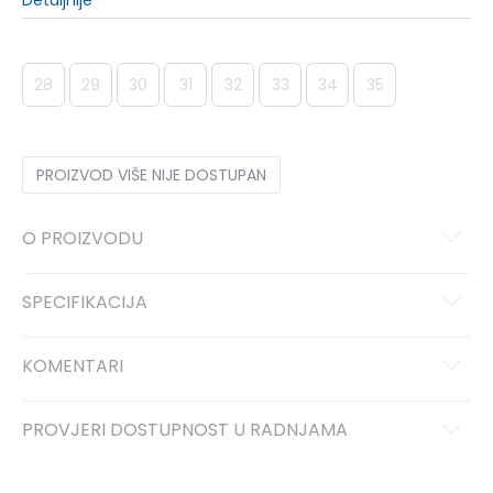
Detaljnije
28
29
30
31
32
33
34
35
PROIZVOD VIŠE NIJE DOSTUPAN
O PROIZVODU
SPECIFIKACIJA
KOMENTARI
PROVJERI DOSTUPNOST U RADNJAMA