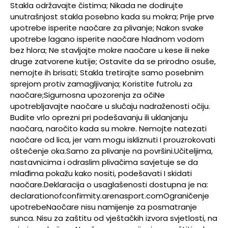
Stakla održavajte čistima; Nikada ne dodirujte
unutrašnjost stakla posebno kada su mokra; Prije prve
upotrebe isperite naočare za plivanje; Nakon svake
upotrebe lagano isperite naočare hladnom vodom
bez hlora; Ne stavljajte mokre naočare u kese ili neke
druge zatvorene kutije; Ostavite da se prirodno osuše,
nemojte ih brisati; Stakla tretirajte samo posebnim
sprejom protiv zamagljivanja; Koristite futrolu za
naočare;Sigurnosna upozorenja za očiNe
upotrebljavajte naočare u slučaju nadraženosti očiju.
Budite vrlo oprezni pri podešavanju ili uklanjanju
naočara, naročito kada su mokre. Nemojte natezati
naočare od lica, jer vam mogu iskliznuti I prouzrokovati
oštećenje oka.Samo za plivanje na površini.Učiteljima,
nastavnicima i odraslim plivačima savjetuje se da
mlađima pokažu kako nositi, podešavati I skidati
naočare.Deklaracija o usaglašenosti dostupna je na:
declarationofconfirmity.arenasport.comOgraničenje
upotrebeNaočare nisu namijenje za posmatranje
sunca. Nisu za zaštitu od vještačkih izvora svjetlosti, na