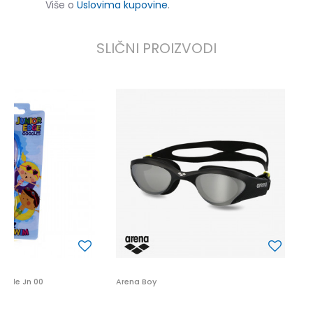
Više o
Uslovima kupovine
.
SLIČNI PROIZVODI
A
2
2
P
ggle Jn 00
Arena Boy