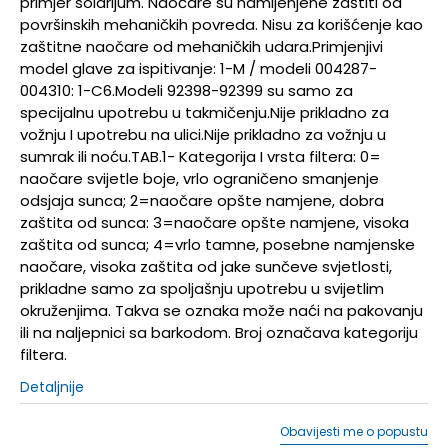
primjer solarijum. Naočare su namijenjene zaštiti od
površinskih mehaničkih povreda. Nisu za korišćenje kao
zaštitne naočare od mehaničkih udara.Primjenjivi
model glave za ispitivanje: 1-M / modeli 004287-
004310: 1-C6.Modeli 92398-92399 su samo za
specijalnu upotrebu u takmičenju.Nije prikladno za
vožnju I upotrebu na ulici.Nije prikladno za vožnju u
sumrak ili noću.TAB.1- Kategorija I vrsta filtera: 0=
naočare svijetle boje, vrlo ograničeno smanjenje
odsjaja sunca; 2=naočare opšte namjene, dobra
zaštita od sunca: 3=naočare opšte namjene, visoka
zaštita od sunca; 4=vrlo tamne, posebne namjenske
naočare, visoka zaštita od jake sunčeve svjetlosti,
prikladne samo za spoljašnju upotrebu u svijetlim
okruženjima. Takva se oznaka može naći na pakovanju
ili na naljepnici sa barkodom. Broj označava kategoriju
filtera.
Detaljnije
Obavijesti me o popustu