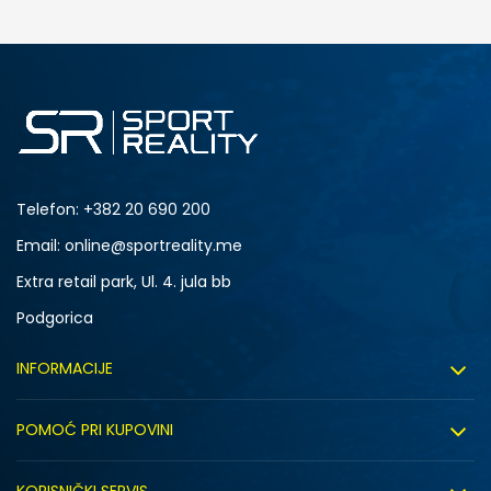
Telefon:
+382 20 690 200
Email: online@sportreality.me
Extra retail park, Ul. 4. jula bb
Podgorica
INFORMACIJE
O nama
POMOĆ PRI KUPOVINI
Click&Collect
Uslovi korišćenja
Zapošljavanje