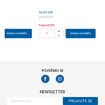
22,40
EUR
28,00
EUR
Popust
20
%
DODAJ U KORPU
DODAJ U KORPU
POVEŽIMO SE
NEWSLETTER
PRIJAVITE SE