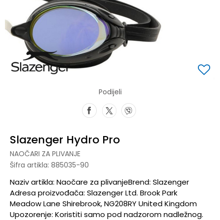
Podijeli
Slazenger Hydro Pro
NAOČARI ZA PLIVANJE
Šifra artikla:
885035-90
Naziv artikla: Naočare za plivanjeBrend: Slazenger
Adresa proizvođača: Slazenger Ltd. Brook Park
Meadow Lane Shirebrook, NG208RY United Kingdom
Upozorenje: Koristiti samo pod nadzorom nadležnog.