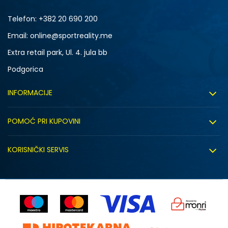
Telefon:
+382 20 690 200
Email: online@sportreality.me
Extra retail park, Ul. 4. jula bb
Podgorica
INFORMACIJE
O nama
POMOĆ PRI KUPOVINI
Click&Collect
Uslovi korišćenja
Zapošljavanje
KORISNIČKI SERVIS
Politika privatnosti
Saradnja sa nama
Isporuka
Kako kupiti
Sindikalna prodaja
Zamjena artikla
Uputstvo za registraciju
Kontakt
Reklamacije
Prodavnice
Povrat robe i povrat sredstava