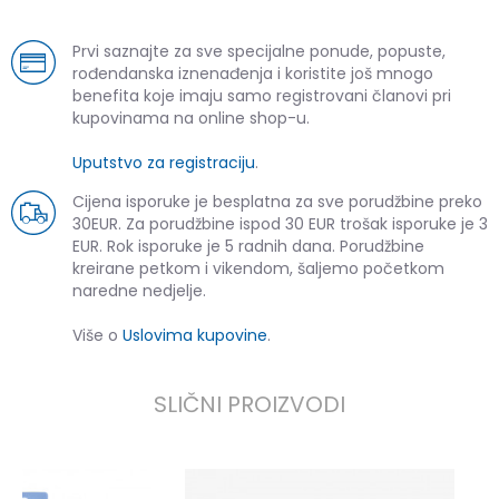
Prvi saznajte za sve specijalne ponude, popuste,
rođendanska iznenađenja i koristite još mnogo
benefita koje imaju samo registrovani članovi pri
kupovinama na online shop-u.
Uputstvo za registraciju
.
Cijena isporuke je besplatna za sve porudžbine preko
30EUR. Za porudžbine ispod 30 EUR trošak isporuke je 3
EUR. Rok isporuke je 5 radnih dana. Porudžbine
kreirane petkom i vikendom, šaljemo početkom
naredne nedjelje.
Više o
Uslovima kupovine
.
SLIČNI PROIZVODI