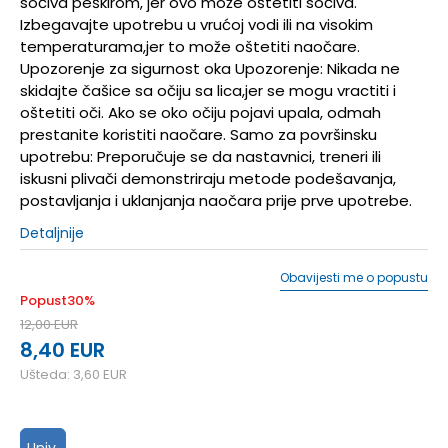
sočiva peškirom, jer ovo može oštetiti sočiva.
Izbegavajte upotrebu u vrućoj vodi ili na visokim
temperaturama,jer to može oštetiti naočare.
Upozorenje za sigurnost oka Upozorenje: Nikada ne
skidajte čašice sa očiju sa lica,jer se mogu vractiti i
oštetiti oči. Ako se oko očiju pojavi upala, odmah
prestanite koristiti naočare. Samo za površinsku
upotrebu: Preporučuje se da nastavnici, treneri ili
iskusni plivači demonstriraju metode podešavanja,
postavljanja i uklanjanja naočara prije prve upotrebe.
Detaljnije
Obavijesti me o popustu
Popust
30
%
12,00
EUR
8,40
EUR
Ušteda:
3,60
EUR