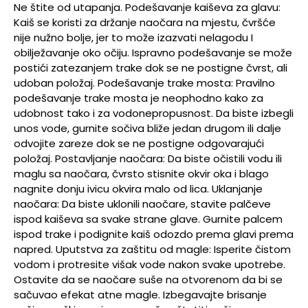
Ne štite od utapanja. Podešavanje kaiševa za glavu:
Kaiš se koristi za držanje naočara na mjestu, čvršće
nije nužno bolje, jer to može izazvati nelagodu I
obilježavanje oko očiju. Ispravno podešavanje se može
postići zatezanjem trake dok se ne postigne čvrst, ali
udoban položaj. Podešavanje trake mosta: Pravilno
podešavanje trake mosta je neophodno kako za
udobnost tako i za vodonepropusnost. Da biste izbegli
unos vode, gurnite sočiva bliže jedan drugom ili dalje
odvojite zareze dok se ne postigne odgovarajući
položaj. Postavljanje naočara: Da biste očistili vodu ili
maglu sa naočara, čvrsto stisnite okvir oka i blago
nagnite donju ivicu okvira malo od lica. Uklanjanje
naočara: Da biste uklonili naočare, stavite palčeve
ispod kaiševa sa svake strane glave. Gurnite palcem
ispod trake i podignite kaiš odozdo prema glavi prema
napred. Uputstva za zaštitu od magle: Isperite čistom
vodom i protresite višak vode nakon svake upotrebe.
Ostavite da se naočare suše na otvorenom da bi se
sačuvao efekat atne magle. Izbegavajte brisanje