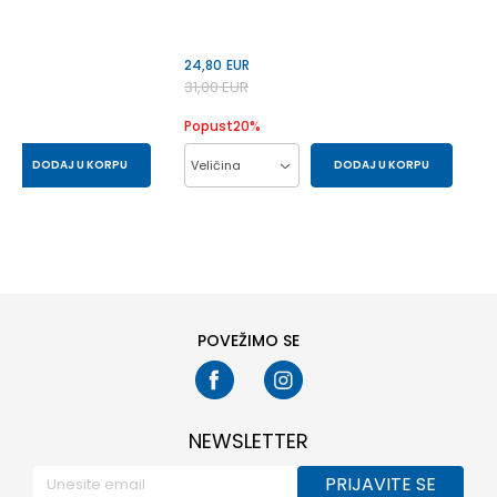
24,80
EUR
31,00
EUR
Popust
20
%
DODAJ U KORPU
Veličina
DODAJ U KORPU
XL
S
2XL
L
M
S
XL
POVEŽIMO SE
NEWSLETTER
PRIJAVITE SE