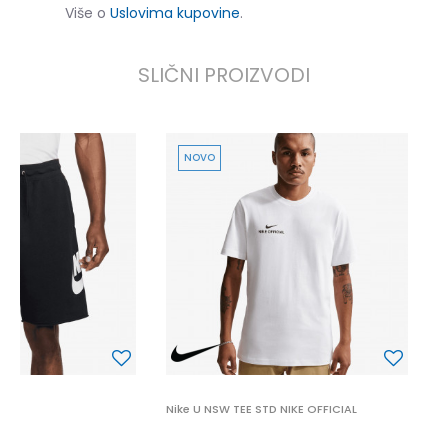
Više o
Uslovima kupovine
.
SLIČNI PROIZVODI
NOVO
N
2
3
P
Nike U NSW TEE STD NIKE OFFICIAL