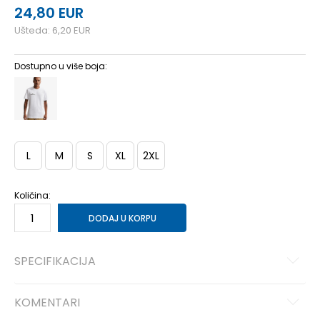
24,80
EUR
Ušteda:
6,20
EUR
Dostupno u više boja:
L
M
S
XL
2XL
Količina:
DODAJ U KORPU
SPECIFIKACIJA
KOMENTARI