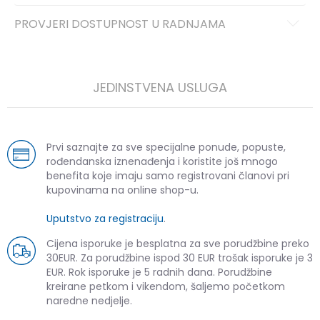
PROVJERI DOSTUPNOST U RADNJAMA
JEDINSTVENA USLUGA
Prvi saznajte za sve specijalne ponude, popuste,
rođendanska iznenađenja i koristite još mnogo
benefita koje imaju samo registrovani članovi pri
kupovinama na online shop-u.
Uputstvo za registraciju
.
Cijena isporuke je besplatna za sve porudžbine preko
30EUR. Za porudžbine ispod 30 EUR trošak isporuke je 3
EUR. Rok isporuke je 5 radnih dana. Porudžbine
kreirane petkom i vikendom, šaljemo početkom
naredne nedjelje.