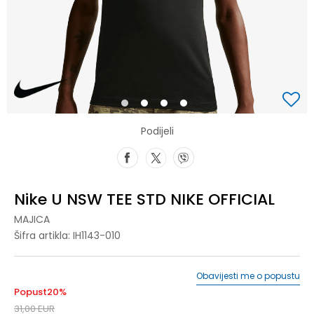
1
2
3
4
Podijeli
Nike U NSW TEE STD NIKE OFFICIAL
MAJICA
Šifra artikla:
IH1143-010
Obavijesti me o popustu
Popust
20
%
31,00
EUR