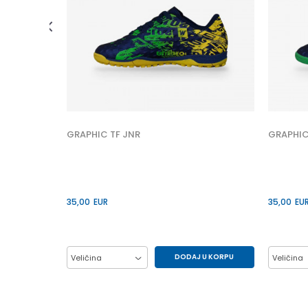
 U KORPU
7/8
GRAPHIC TF JNR
GRAPHIC
35,00
EUR
35,00
EU
DODAJ U KORPU
Veličina
Veličina
27
28
29
30
32
31
32
33
34
36