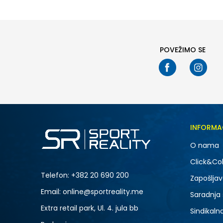
35
36
37
38
39
POVEŽIMO SE
INFORMA
O nama
Click&Col
Telefon:
+382 20 690 200
Zapošljav
Email: online@sportreality.me
Saradnja
Extra retail park, Ul. 4. jula bb
Sindikaln