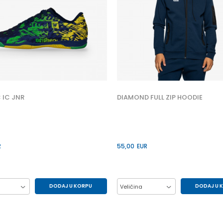
 IC JNR
DIAMOND FULL ZIP HOODIE
R
55,00
EUR
DODAJ U KORPU
DODAJ U 
Veličina
33
34
35
L
M
XL
37
38
39