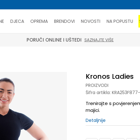
NE
DJECA
OPREMA
BRENDOVI
NOVOSTI
NA POPUSTU
PORUČI ONLINE I UŠTEDI
SAZNAJTE VIŠE
Kronos Ladies
PROIZVODI
Šifra artikla:
KRA253F877-
Trenirajte s povjerenje
majici.
Detaljnije