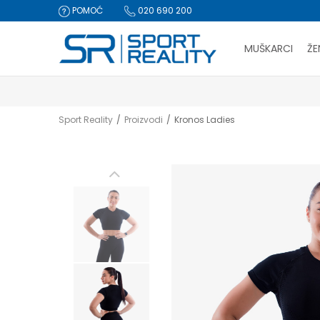
POMOĆ
020 690 200
MUŠKARCI
ŽE
Sport Reality
Proizvodi
Kronos Ladies