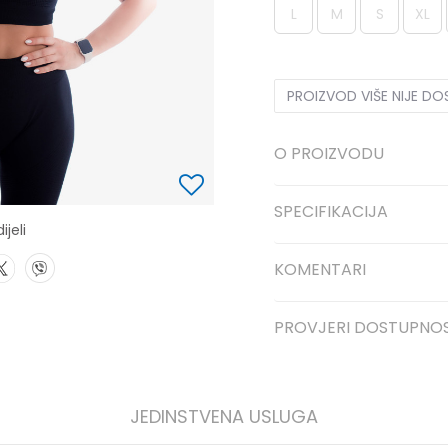
L
M
S
XL
PROIZVOD VIŠE NIJE D
O PROIZVODU
SPECIFIKACIJA
ijeli
KOMENTARI
PROVJERI DOSTUPNO
JEDINSTVENA USLUGA