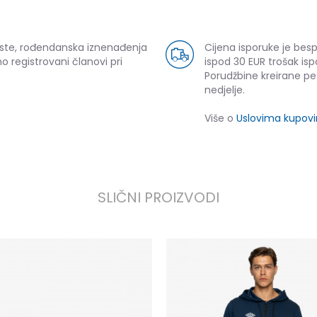
uste, rođendanska iznenađenja
Cijena isporuke je bes
o registrovani članovi pri
ispod 30 EUR trošak isp
Porudžbine kreirane p
nedjelje.
Više o
Uslovima kupov
SLIČNI PROIZVODI