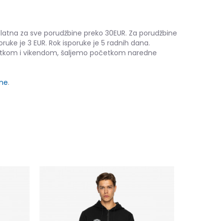
platna za sve porudžbine preko 30EUR. Za porudžbine
oruke je 3 EUR. Rok isporuke je 5 radnih dana.
etkom i vikendom, šaljemo početkom naredne
ine
.
PRO TRAIN