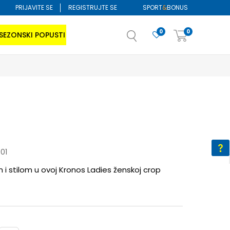
PRIJAVITE SE
REGISTRUJTE SE
SPORT
&
BONUS
0
0
SEZONSKI POPUSTI
01
m i stilom u ovoj Kronos Ladies ženskoj crop