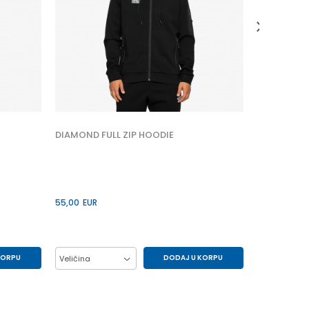
59,00
EUR
Veličina
2XL
XL
DIAMOND FULL ZIP HOODIE
55,00
EUR
KORPU
DODAJ U KORPU
Veličina
L
M
XL