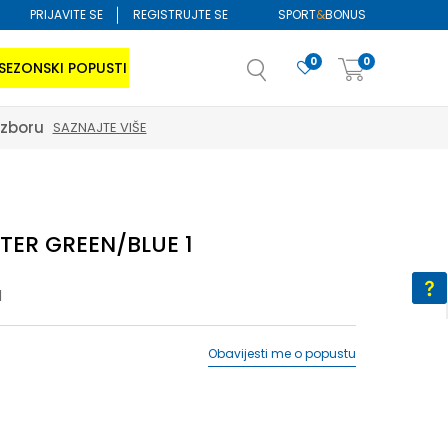
PRIJAVITE SE
REGISTRUJTE SE
SPORT
&
BONUS
0
0
SEZONSKI POPUSTI
izboru
SAZNAJTE VIŠE
TER GREEN/BLUE 1
1
Obavijesti me o popustu