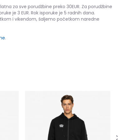
platna za sve porudžbine preko 30EUR. Za porudžbine
oruke je 3 EUR. Rok isporuke je 5 radnih dana.
etkom i vikendom, šaljemo početkom naredne
ine
.
PRO TRAIN
59,00
EUR