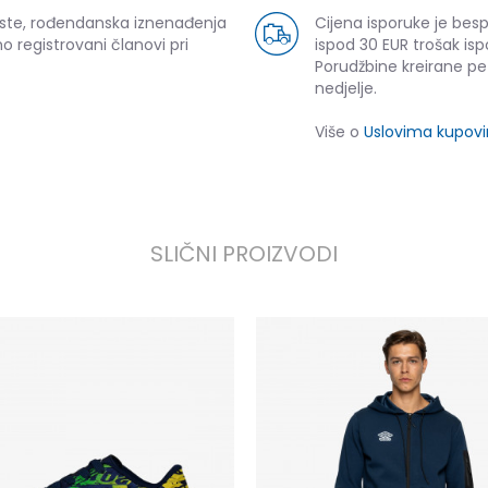
uste, rođendanska iznenađenja
Cijena isporuke je bes
o registrovani članovi pri
ispod 30 EUR trošak isp
Porudžbine kreirane p
nedjelje.
Više o
Uslovima kupov
SLIČNI PROIZVODI