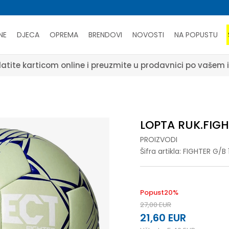
NE
DJECA
OPREMA
BRENDOVI
NOVOSTI
NA POPUSTU
atite karticom online i preuzmite u prodavnici po vašem 
LOPTA RUK.FIGH
PROIZVODI
Šifra artikla:
FIGHTER G/B 
Popust
20
%
27,00
EUR
21,60
EUR