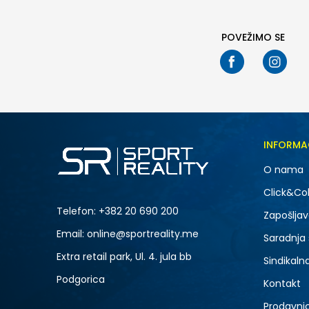
39
POVEŽIMO SE
INFORMA
O nama
Click&Col
Telefon:
+382 20 690 200
Zapošljav
Email: online@sportreality.me
Saradnja
Extra retail park, Ul. 4. jula bb
Sindikaln
Podgorica
Kontakt
Prodavni