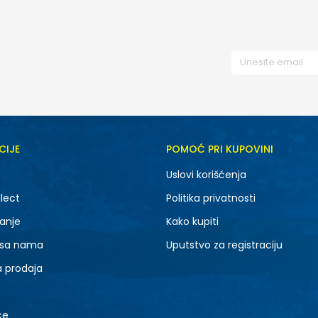
CIJE
POMOĆ PRI KUPOVINI
Uslovi korišćenja
lect
Politika privatnosti
anje
Kako kupiti
 sa nama
Uputstvo za registraciju
a prodaja
ce