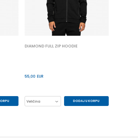
Veličina
2XL
XL
DIAMOND FULL ZIP HOODIE
55,00
EUR
KORPU
DODAJ U KORPU
Veličina
L
M
XL