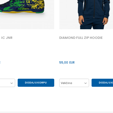
 IC JNR
DIAMOND FULL ZIP HOODIE
R
55,00
EUR
DODAJ U KORPU
DODAJ U 
Veličina
33
34
35
L
M
XL
37
38
39