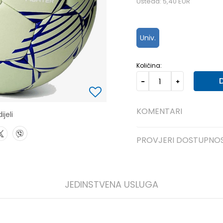
Ušteda:
5,40
EUR
Univ.
Količina:
KOMENTARI
ijeli
PROVJERI DOSTUPNO
JEDINSTVENA USLUGA