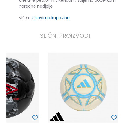
kreirane petkom i vikendom, šaljemo početkom
naredne nedjelje.
Više o
Uslovima kupovine
.
SLIČNI PROIZVODI
a
3