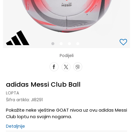
1
2
3
4
Podijeli
adidas Messi Club Ball
LOPTA
Šifra artikla:
JI8291
Pokažite neke vještine GOAT nivoa uz ovu adidas Messi
Club loptu na svojim nogama.
Detaljnije