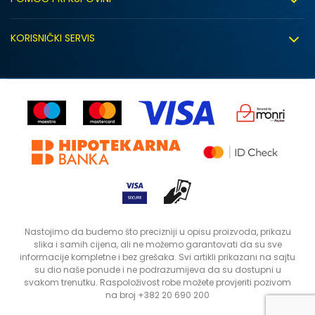
Click&Collect
Uslovi korišćenja
Zapošljavanje
KORISNIČKI SERVIS
Politika privatnosti
Saradnja sa nama
Isporuka
Kako kupiti
Sindikalna prodaja
Zamjena artikla
Uputstvo za registraciju
Kontakt
Reklamacije
Prodavnice
Povrat robe i povrat sredstava
Status porudžbine
Nastojimo da budemo što precizniji u opisu proizvoda, prikazu
slika i samih cijena, ali ne možemo garantovati da su sve
informacije kompletne i bez grešaka. Svi artikli prikazani na sajtu
su dio naše ponude i ne podrazumijeva da su dostupni u
svakom trenutku. Raspoloživost robe možete provjeriti pozivom
na broj +382 20 690 200