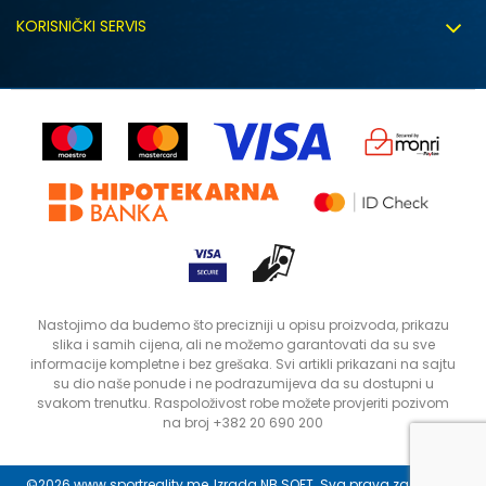
Uslovi korišćenja
Zapošljavanje
KORISNIČKI SERVIS
Politika privatnosti
Saradnja sa nama
Isporuka
Kako kupiti
Sindikalna prodaja
Zamjena artikla
Uputstvo za registraciju
Kontakt
Reklamacije
Prodavnice
Povrat robe i povrat sredstava
Status porudžbine
Nastojimo da budemo što precizniji u opisu proizvoda, prikazu
slika i samih cijena, ali ne možemo garantovati da su sve
informacije kompletne i bez grešaka. Svi artikli prikazani na sajtu
su dio naše ponude i ne podrazumijeva da su dostupni u
svakom trenutku. Raspoloživost robe možete provjeriti pozivom
na broj +382 20 690 200
©2026
www.sportreality.me
, Izrada
NB SOFT
. Sva prava zadržana.