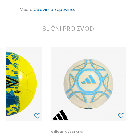
Više o
Uslovima kupovine
.
SLIČNI PROIZVODI
a
3
adidas MESSI MINI