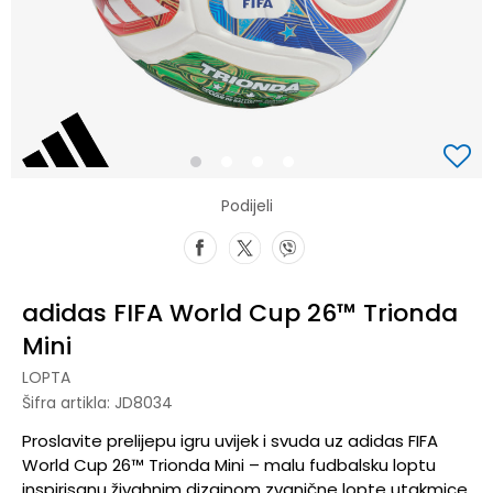
1
2
3
4
Podijeli
adidas FIFA World Cup 26™ Trionda
Mini
LOPTA
Šifra artikla:
JD8034
Proslavite prelijepu igru uvijek i svuda uz adidas FIFA
World Cup 26™ Trionda Mini – malu fudbalsku loptu
inspirisanu živahnim dizajnom zvanične lopte utakmice