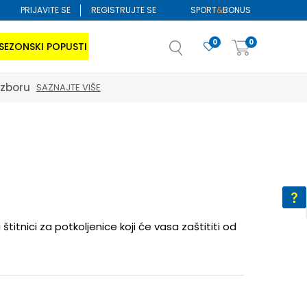
PRIJAVITE SE
REGISTRUJTE SE
SPORT
&
BONUS
0
0
SEZONSKI POPUSTI
izboru
SAZNAJTE VIŠE
titnici za potkoljenice koji će vasa zaštititi od