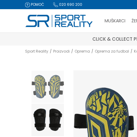
POMOĆ
020 690 200
MUŠKARCI
ŽE
CLICK & COLLECT Pl
Sport Reality
Proizvodi
Oprema
Oprema za fudbal
K