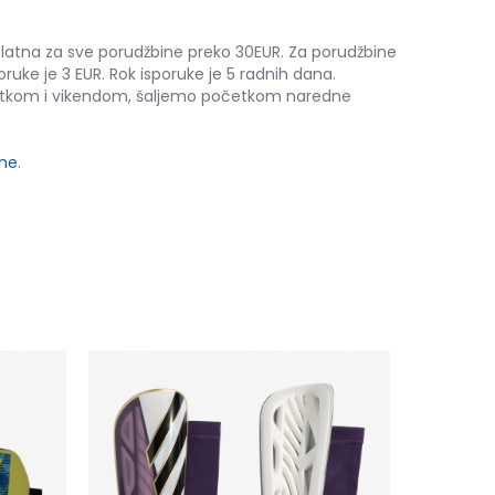
platna za sve porudžbine preko 30EUR. Za porudžbine
oruke je 3 EUR. Rok isporuke je 5 radnih dana.
etkom i vikendom, šaljemo početkom naredne
ine
.
Nike Charg