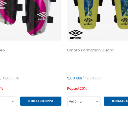
Neo
Umbro Formation Guard
13,00
EUR
12,00
EUR
9,60
EUR
0
%
Popust
20
%
DODAJ U KORPU
DODAJ U 
Veličina
M
S
S
XS