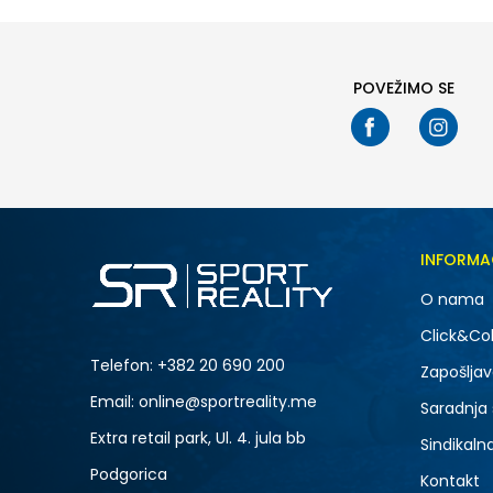
POVEŽIMO SE
INFORMA
O nama
Click&Col
Telefon:
+382 20 690 200
Zapošljav
Email: online@sportreality.me
Saradnja
Extra retail park, Ul. 4. jula bb
Sindikaln
Podgorica
Kontakt