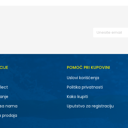
CIJE
POMOĆ PRI KUPOVINI
Uslovi korišćenja
lect
Politika privatnosti
anje
Kako kupiti
 sa nama
Uputstvo za registraciju
a prodaja