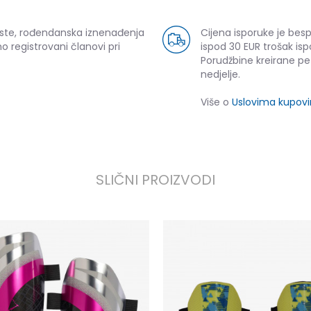
uste, rođendanska iznenađenja
Cijena isporuke je bes
o registrovani članovi pri
ispod 30 EUR trošak isp
Porudžbine kreirane p
nedjelje.
Više o
Uslovima kupov
SLIČNI PROIZVODI