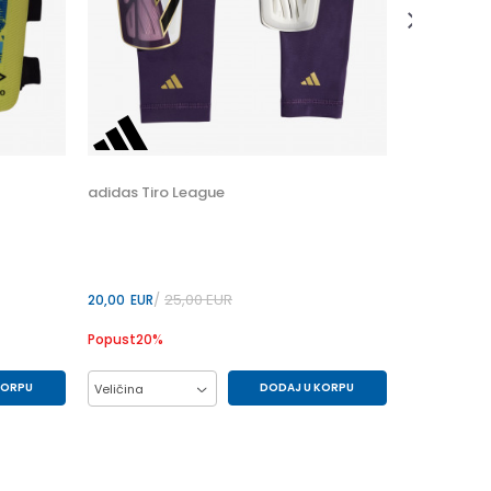
22,40
EUR
Popust
20
%
Veličina
L
adidas Tiro League
25,00
EUR
20,00
EUR
Popust
20
%
KORPU
DODAJ U KORPU
Veličina
M
L
S
XL