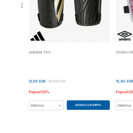
 U KORPU
adidas Tiro
Umbro 
15,00
EUR
12,00
EUR
10,40
EUR
Popust
20
%
Popust
2
DODAJ U KORPU
Veličina
Veličina
L
M
S
L