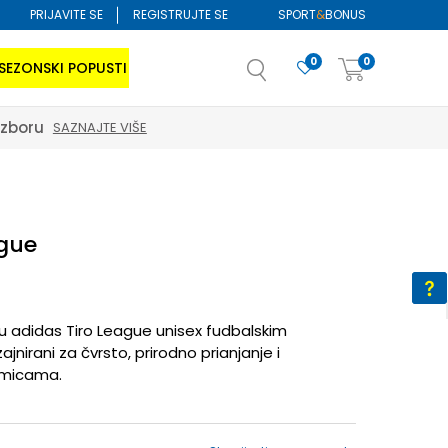
PRIJAVITE SE
REGISTRUJTE SE
SPORT
&
BONUS
0
0
SEZONSKI POPUSTI
izboru
SAZNAJTE VIŠE
ague
 adidas Tiro League unisex fudbalskim
ajnirani za čvrsto, prirodno prianjanje i
kmicama.