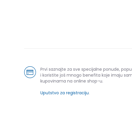
Prvi saznajte za sve specijalne ponude, pop
i koristite još mnogo benefita koje imaju sam
kupovinama na online shop-u.
Uputstvo za registraciju
.