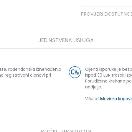
PROVJERI DOSTUPNO
JEDINSTVENA USLUGA
uste, rođendanska iznenađenja
Cijena isporuke je bes
o registrovani članovi pri
ispod 30 EUR trošak isp
Porudžbine kreirane p
nedjelje.
Više o
Uslovima kupov
SLIČNI PROIZVODI