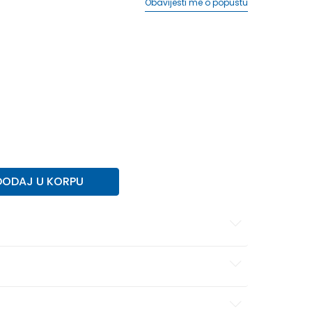
Obavijesti me o popustu
DODAJ U KORPU