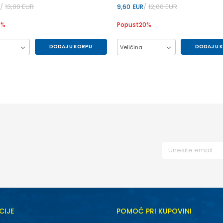
13,00
EUR
12,00
EUR
9,60
EUR
0
%
Popust
20
%
DODAJ U KORPU
DODAJ U 
Veličina
M
S
S
XS
CIJE
POMOĆ PRI KUPOVINI