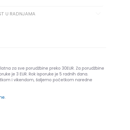
ST U RADNJAMA
platna za sve porudžbine preko 30EUR. Za porudžbine
oruke je 3 EUR. Rok isporuke je 5 radnih dana.
etkom i vikendom, šaljemo početkom naredne
ine
.