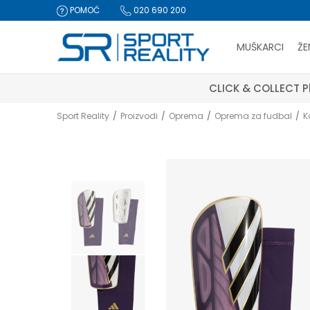
POMOĆ
020 690 200
MUŠKARCI
ŽE
CLICK & COLLECT Pl
Sport Reality
Proizvodi
Oprema
Oprema za fudbal
K