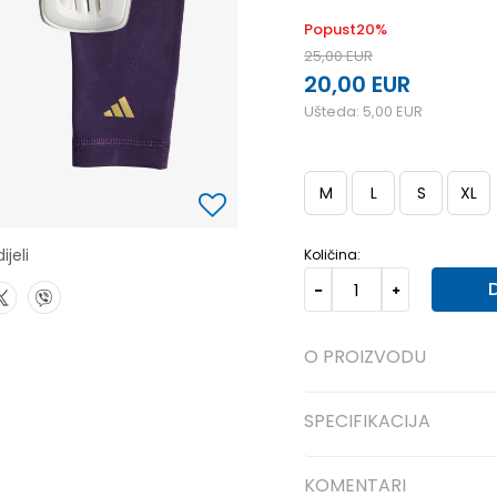
Popust
20
%
25,00
EUR
20,00
EUR
Ušteda:
5,00
EUR
M
L
S
XL
ijeli
Količina:
O PROIZVODU
SPECIFIKACIJA
KOMENTARI