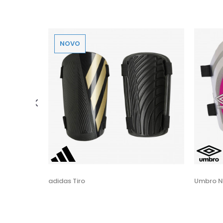
NOVO
 U KORPU
adidas Tiro
Umbro 