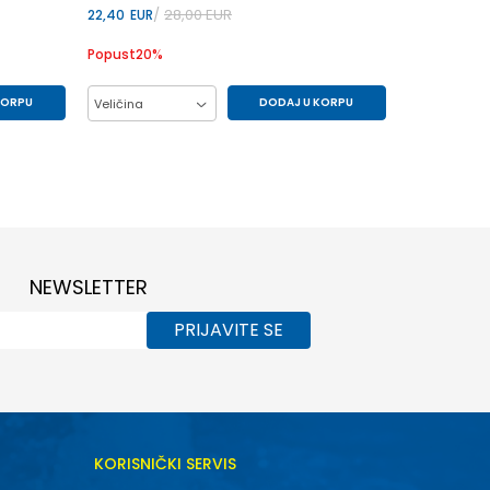
28,00
EUR
22,40
EUR
Popust
20
%
KORPU
DODAJ U KORPU
Veličina
L
M
S
NEWSLETTER
PRIJAVITE SE
KORISNIČKI SERVIS