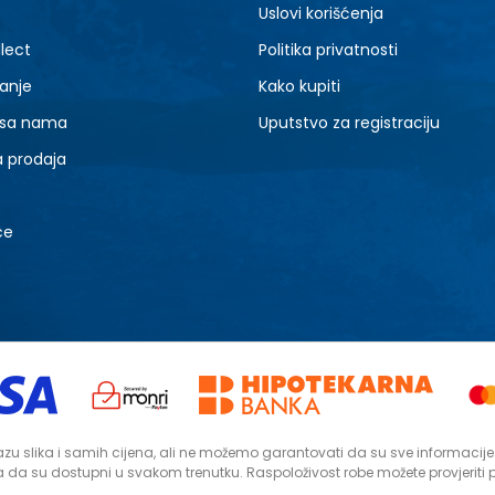
Uslovi korišćenja
lect
Politika privatnosti
anje
Kako kupiti
 sa nama
Uputstvo za registraciju
a prodaja
ce
zu slika i samih cijena, ali ne možemo garantovati da su sve informacije ko
da su dostupni u svakom trenutku. Raspoloživost robe možete provjeriti