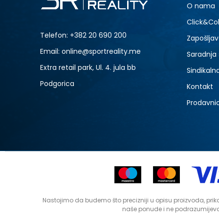
O nama
Click&Col
Telefon:
+382 20 690 200
Zapošljav
Email: online@sportreality.me
Saradnja
Extra retail park, Ul. 4. jula bb
Sindikaln
Podgorica
Kontakt
Prodavni
Nastojimo da budemo što precizniji u opisu proizvoda, prika
naše ponude i ne podrazumijeva 