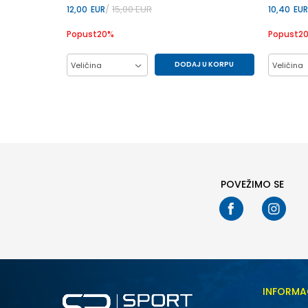
15,00
EUR
12,00
EUR
10,40
EUR
Popust
20
%
Popust
2
DODAJ U KORPU
Veličina
Veličina
L
M
S
L
POVEŽIMO SE
INFORMA