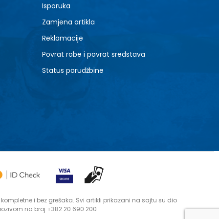
Isporuka
Zamjena artikla
Reklamacije
Povrat robe i povrat sredstava
Status porudžbine
mpletne i bez grešaka. Svi artikli prikazani na sajtu su dio
 pozivom na broj +382 20 690 200