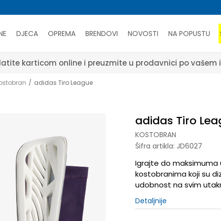
NE
DJECA
OPREMA
BRENDOVI
NOVOSTI
NA POPUSTU
atite karticom online i preuzmite u prodavnici po vašem 
ostobran
adidas Tiro League
adidas Tiro Le
KOSTOBRAN
Šifra artikla:
JD6027
Igrajte do maksimuma u
kostobranima koji su diz
udobnost na svim uta
Detaljnije