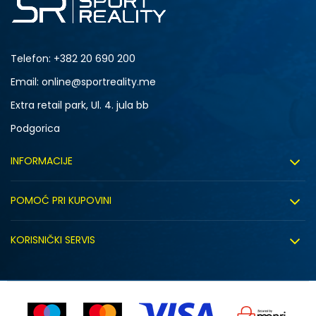
Telefon:
+382 20 690 200
Email: online@sportreality.me
Extra retail park, Ul. 4. jula bb
Podgorica
INFORMACIJE
O nama
POMOĆ PRI KUPOVINI
Click&Collect
Uslovi korišćenja
Zapošljavanje
KORISNIČKI SERVIS
Politika privatnosti
Saradnja sa nama
Isporuka
Kako kupiti
Sindikalna prodaja
Zamjena artikla
Uputstvo za registraciju
Kontakt