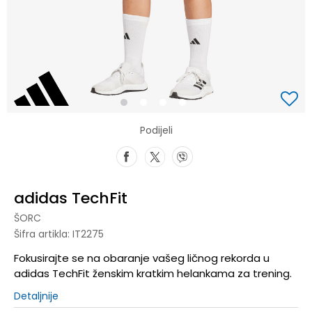
1
2
3
4
Podijeli
adidas TechFit
ŠORC
Šifra artikla:
IT2275
Fokusirajte se na obaranje vašeg ličnog rekorda u
adidas TechFit ženskim kratkim helankama za trening.
Detaljnije