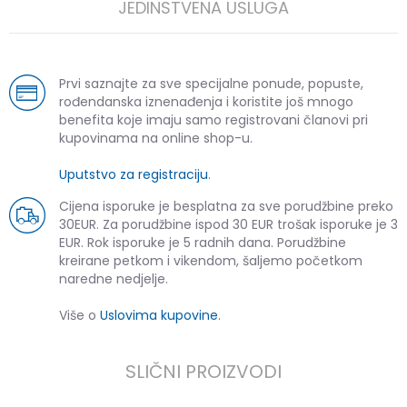
JEDINSTVENA USLUGA
Prvi saznajte za sve specijalne ponude, popuste,
rođendanska iznenađenja i koristite još mnogo
benefita koje imaju samo registrovani članovi pri
kupovinama na online shop-u.
Uputstvo za registraciju
.
Cijena isporuke je besplatna za sve porudžbine preko
30EUR. Za porudžbine ispod 30 EUR trošak isporuke je 3
EUR. Rok isporuke je 5 radnih dana. Porudžbine
kreirane petkom i vikendom, šaljemo početkom
naredne nedjelje.
Više o
Uslovima kupovine
.
SLIČNI PROIZVODI