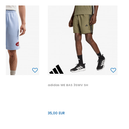
a
2
2
P
adidas WE BAS 3SWV SH
35,00
EUR