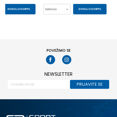
DODAJ U KORPU
Veličina
DODAJ U KORPU
M
S
L 7
M 7
XL7
2XL7
POVEŽIMO SE
NEWSLETTER
PRIJAVITE SE