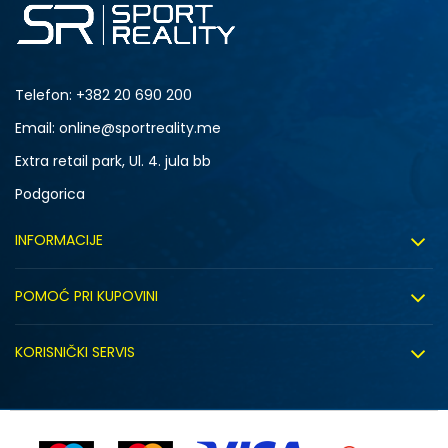
Telefon:
+382 20 690 200
Email: online@sportreality.me
Extra retail park, Ul. 4. jula bb
Podgorica
INFORMACIJE
O nama
POMOĆ PRI KUPOVINI
Click&Collect
Uslovi korišćenja
Zapošljavanje
KORISNIČKI SERVIS
Politika privatnosti
Saradnja sa nama
Isporuka
Kako kupiti
Sindikalna prodaja
Zamjena artikla
Uputstvo za registraciju
Kontakt