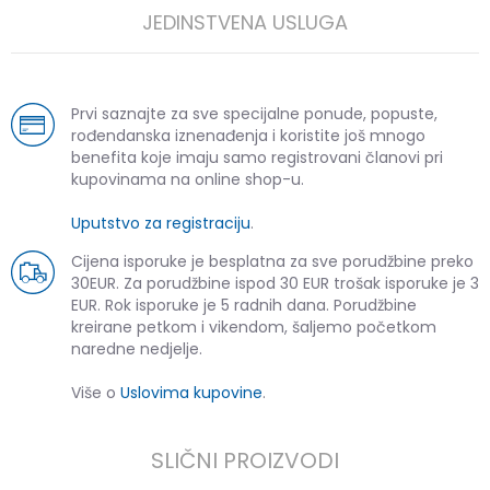
JEDINSTVENA USLUGA
Prvi saznajte za sve specijalne ponude, popuste,
rođendanska iznenađenja i koristite još mnogo
benefita koje imaju samo registrovani članovi pri
kupovinama na online shop-u.
Uputstvo za registraciju
.
Cijena isporuke je besplatna za sve porudžbine preko
30EUR. Za porudžbine ispod 30 EUR trošak isporuke je 3
EUR. Rok isporuke je 5 radnih dana. Porudžbine
kreirane petkom i vikendom, šaljemo početkom
naredne nedjelje.
Više o
Uslovima kupovine
.
SLIČNI PROIZVODI