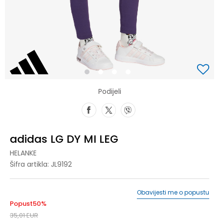
1
2
3
4
Podijeli
adidas LG DY MI LEG
HELANKE
Šifra artikla:
JL9192
Obavijesti me o popustu
Popust
50
%
35,01
EUR