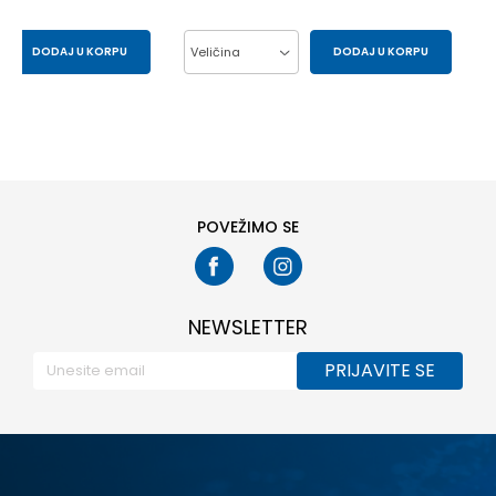
DODAJ U KORPU
Veličina
DODAJ U KORPU
164
170
L
M
S
POVEŽIMO SE
NEWSLETTER
PRIJAVITE SE