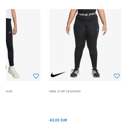
N
5
 Animal
Nike G NP LEGGING
43,00
EUR