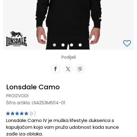
1
2
3
4
Podijeli
Lonsdale Camo
PROIZVODI
Šifra artikla:
LNA253M604-01
3
Lonsdale Camo IV je muška lifestyle dukserica s
kapuljačom koja vam pruža udobnost kada sunce
zađe iza oblaka.