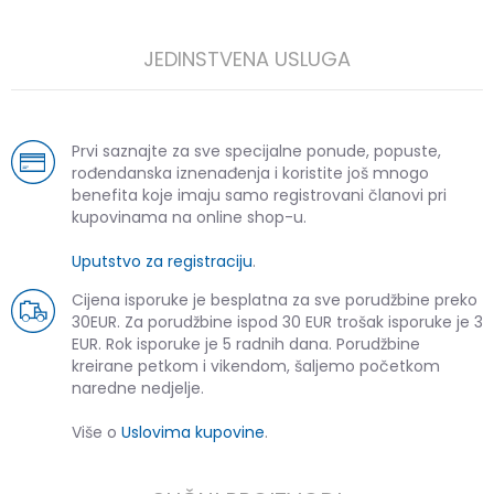
JEDINSTVENA USLUGA
Prvi saznajte za sve specijalne ponude, popuste,
rođendanska iznenađenja i koristite još mnogo
benefita koje imaju samo registrovani članovi pri
kupovinama na online shop-u.
Uputstvo za registraciju
.
Cijena isporuke je besplatna za sve porudžbine preko
30EUR. Za porudžbine ispod 30 EUR trošak isporuke je 3
EUR. Rok isporuke je 5 radnih dana. Porudžbine
kreirane petkom i vikendom, šaljemo početkom
naredne nedjelje.
Više o
Uslovima kupovine
.