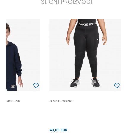
SLIČNI PROIZVODI
G
3
 HOODIE JNR
G NP LEGGING
43,00
EUR