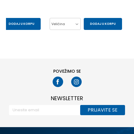
DODAJ U KORPU
Veličina
DODAJ U KORPU
15/16
7/8
L
M
S
POVEŽIMO SE
NEWSLETTER
PRIJAVITE SE