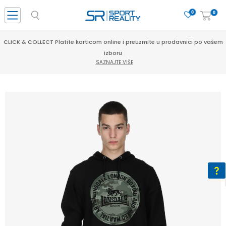
0
0
CLICK & COLLECT Platite karticom online i preuzmite u prodavnici po vašem
izboru
SAZNAJTE VIŠE