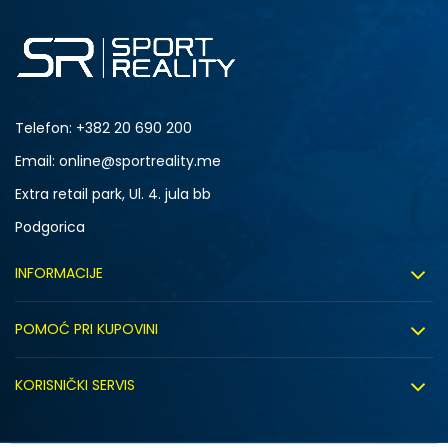
Telefon:
+382 20 690 200
Email: online@sportreality.me
Extra retail park, Ul. 4. jula bb
Podgorica
INFORMACIJE
O nama
POMOĆ PRI KUPOVINI
Click&Collect
Uslovi korišćenja
Zapošljavanje
KORISNIČKI SERVIS
Politika privatnosti
Saradnja sa nama
Isporuka
Kako kupiti
Sindikalna prodaja