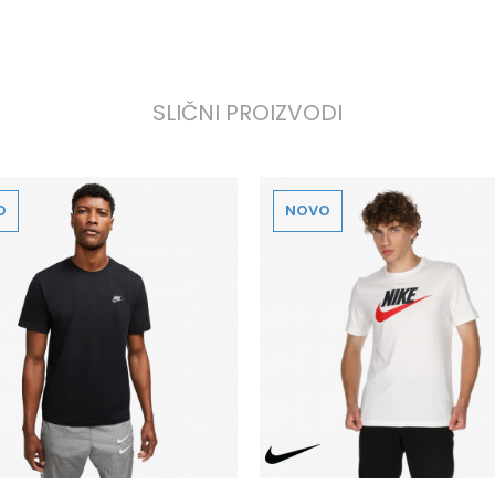
SLIČNI PROIZVODI
O
NOVO