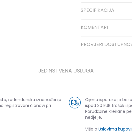
SPECIFIKACIJA
KOMENTARI
PROVJERI DOSTUPNO
JEDINSTVENA USLUGA
uste, rođendanska iznenađenja
Cijena isporuke je bes
o registrovani članovi pri
ispod 30 EUR trošak isp
Porudžbine kreirane p
nedjelje.
Više o
Uslovima kupov