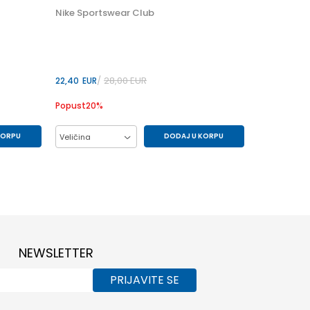
2XL
Nike Sportswear Club
28,00
EUR
22,40
EUR
Popust
20
%
KORPU
DODAJ U KORPU
Veličina
S
2XL
L
M
S
XL
XS
3XL
NEWSLETTER
PRIJAVITE SE