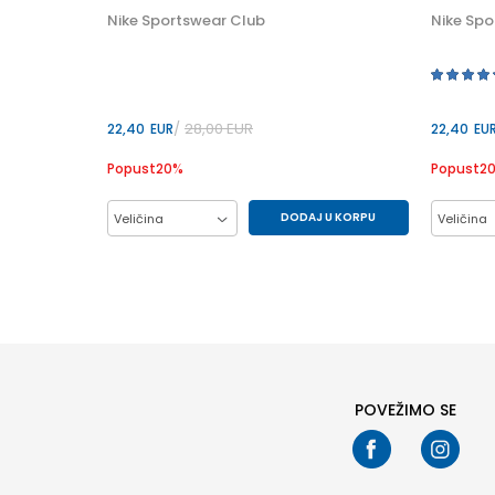
Nike Sportswear Club
Nike Spo
28,00
EUR
22,40
EUR
22,40
EU
Popust
20
%
Popust
2
DODAJ U KORPU
Veličina
Veličina
2XL
L
M
S
2XL
XL
XL
POVEŽIMO SE