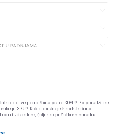
ST U RADNJAMA
platna za sve porudžbine preko 30EUR. Za porudžbine
oruke je 3 EUR. Rok isporuke je 5 radnih dana.
etkom i vikendom, šaljemo početkom naredne
ine
.