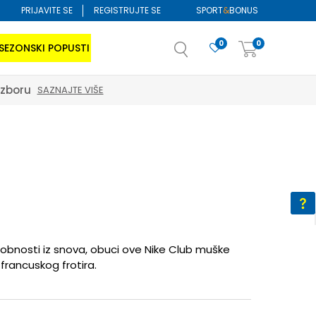
PRIJAVITE SE
REGISTRUJTE SE
SPORT
&
BONUS
0
0
SEZONSKI POPUSTI
izboru
SAZNAJTE VIŠE
dobnosti iz snova, obuci ove Nike Club muške
francuskog frotira.