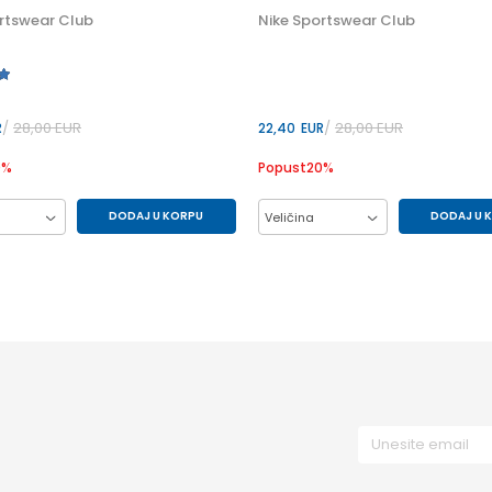
rtswear Club
Nike Sportswear Club
28,00
EUR
28,00
EUR
R
22,40
EUR
0
%
Popust
20
%
DODAJ U KORPU
DODAJ U 
Veličina
L
M
S
2XL
L
M
XL