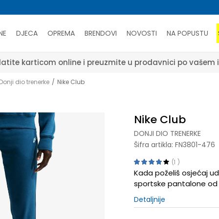
NE
DJECA
OPREMA
BRENDOVI
NOVOSTI
NA POPUSTU
atite karticom online i preuzmite u prodavnici po vašem 
Donji dio trenerke
Nike Club
Nike Club
DONJI DIO TRENERKE
Šifra artikla:
FN3801-476
1
Kada poželiš osjećaj u
sportske pantalone od 
Detaljnije