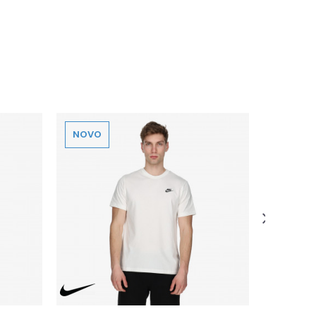
NOVO
NOVO
Nike Club 
63,20
EUR
Popust
20
%
Veličina
L