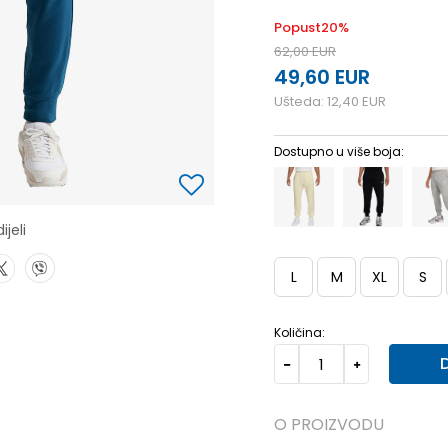
Popust
20
%
62,00
EUR
49,60
EUR
Ušteda:
12,40
EUR
Dostupno u više boja:
ijeli
L
M
XL
S
Količina:
O PROIZVODU