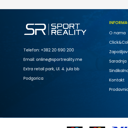
INFORMA
O nama
Click&Col
Telefon:
+382 20 690 200
Zapošljav
Email: online@sportreality.me
Saradnja
Extra retail park, Ul. 4. jula bb
Sindikaln
Podgorica
Kontakt
Prodavni