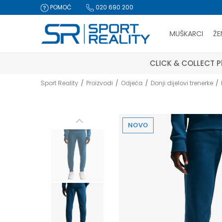
POMOĆ
020 690 200
MUŠKARCI
ŽE
CLICK & COLLECT Pl
Sport Reality
Proizvodi
Odjeća
Donji dijelovi trenerke
NOVO