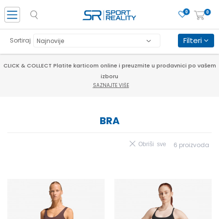
0
0
Filteri
Sortiraj
CLICK & COLLECT Platite karticom online i preuzmite u prodavnici po vašem
izboru
SAZNAJTE VIŠE
BRA
Obriši sve
6
proizvoda