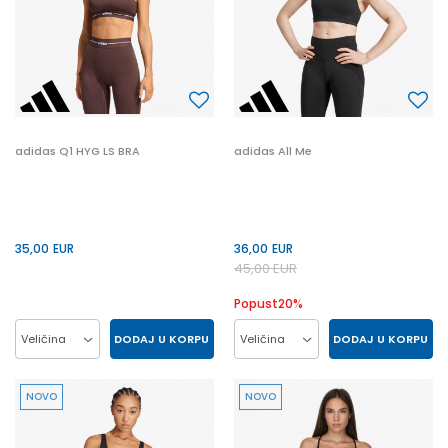
adidas Q1 HYG LS BRA
adidas All Me
35,00
EUR
36,00
EUR
45,00
EUR
Popust
20
%
DODAJ U KORPU
DODAJ U KORPU
Veličina
Veličina
L
M
S
M
S
NOVO
NOVO