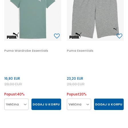
Puma Wardrobe Essentials
Puma Essentials
16,80
EUR
23,20
EUR
28,00
EUR
29,00
EUR
Popust
40
%
Popust
20
%
DODAJ U KORPU
DODAJ U KORPU
Veličina
Veličina
L
M
S
XS
L
M
S
XL
XL
XXL