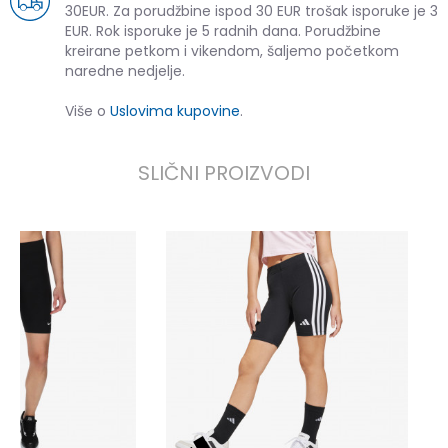
30EUR. Za porudžbine ispod 30 EUR trošak isporuke je 3
EUR. Rok isporuke je 5 radnih dana. Porudžbine
kreirane petkom i vikendom, šaljemo početkom
naredne nedjelje.
Više o
Uslovima kupovine
.
SLIČNI PROIZVODI
N
2
3
P