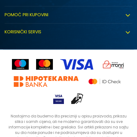
O nama
POMOĆ PRI KUPOVINI
Click&Collect
Uslovi korišćenja
Zapošljavanje
KORISNIČKI SERVIS
Politika privatnosti
Saradnja sa nama
Isporuka
Kako kupiti
Sindikalna prodaja
Zamjena artikla
Uputstvo za registraciju
Kontakt
Reklamacije
Prodavnice
Povrat robe i povrat sredstava
Status porudžbine
Nastojimo da budemo što precizniji u opisu proizvoda, prikazu
slika i samih cijena, ali ne možemo garantovati da su sve
informacije kompletne i bez grešaka. Svi artikli prikazani na sajtu
su dio naše ponude i ne podrazumijeva da su dostupni u