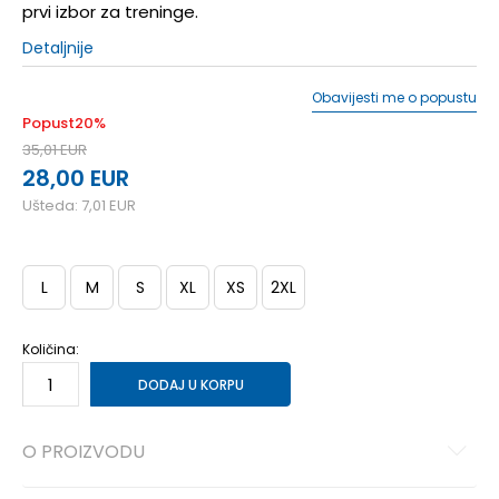
prvi izbor za treninge.
Detaljnije
Obavijesti me o popustu
Popust
20
%
35,01
EUR
28,00
EUR
Ušteda:
7,01
EUR
L
M
S
XL
XS
2XL
Količina:
DODAJ U KORPU
O PROIZVODU