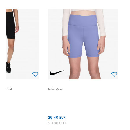
N
3
3
P
sential
Nike One
26,40
EUR
33,00
EUR