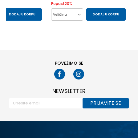
Popust
20
%
DODAJ U KORPU
Veličina
DODAJ U KORPU
S
XS
L
M
S
XL
XS
POVEŽIMO SE
NEWSLETTER
PRIJAVITE SE