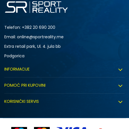
Telefon:
+382 20 690 200
Email: online@sportreality.me
Extra retail park, Ul. 4. jula bb
Podgorica
INFORMACIJE
O nama
POMOĆ PRI KUPOVINI
Click&Collect
Uslovi korišćenja
Zapošljavanje
KORISNIČKI SERVIS
Politika privatnosti
Saradnja sa nama
Isporuka
Kako kupiti
Sindikalna prodaja
Zamjena artikla
Uputstvo za registraciju
Kontakt