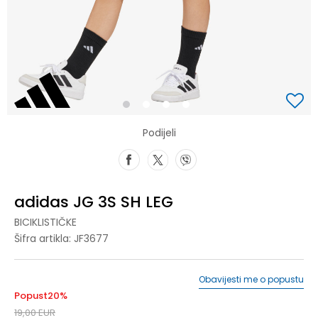
1
2
3
4
Podijeli
adidas JG 3S SH LEG
BICIKLISTIČKE
Šifra artikla:
JF3677
Obavijesti me o popustu
Popust
20
%
19,00
EUR