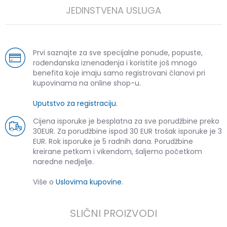
JEDINSTVENA USLUGA
Prvi saznajte za sve specijalne ponude, popuste,
rođendanska iznenađenja i koristite još mnogo
benefita koje imaju samo registrovani članovi pri
kupovinama na online shop-u.
Uputstvo za registraciju
.
Cijena isporuke je besplatna za sve porudžbine preko
30EUR. Za porudžbine ispod 30 EUR trošak isporuke je 3
EUR. Rok isporuke je 5 radnih dana. Porudžbine
kreirane petkom i vikendom, šaljemo početkom
naredne nedjelje.
Više o
Uslovima kupovine
.
SLIČNI PROIZVODI