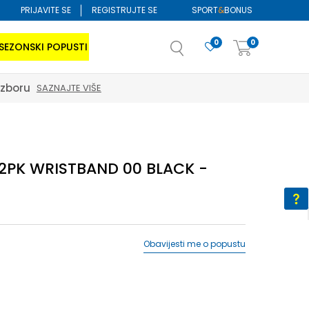
PRIJAVITE SE
REGISTRUJTE SE
SPORT
&
BONUS
0
0
SEZONSKI POPUSTI
izboru
SAZNAJTE VIŠE
 2PK WRISTBAND 00 BLACK -
Obavijesti me o popustu