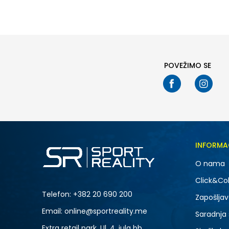
POVEŽIMO SE
INFORMA
O nama
Click&Col
Telefon:
+382 20 690 200
Zapošljav
Email: online@sportreality.me
Saradnja
Extra retail park, Ul. 4. jula bb