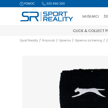
POMOĆ
020 690 200
MUŠKARCI
ŽE
CLICK & COLLECT Pl
Sport Reality
Proizvodi
Oprema
Oprema za trening
Z