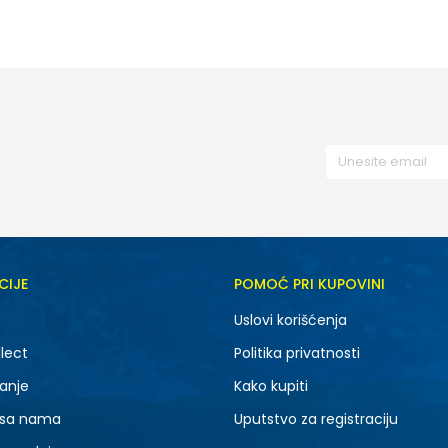
CIJE
POMOĆ PRI KUPOVINI
Uslovi korišćenja
lect
Politika privatnosti
anje
Kako kupiti
 sa nama
Uputstvo za registraciju