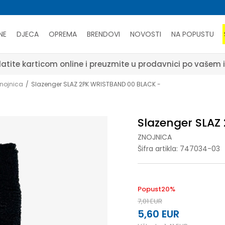
NE
DJECA
OPREMA
BRENDOVI
NOVOSTI
NA POPUSTU
atite karticom online i preuzmite u prodavnici po vašem 
nojnica
Slazenger SLAZ 2PK WRISTBAND 00 BLACK -
Slazenger SLAZ
ZNOJNICA
Šifra artikla:
747034-03
Popust
20
%
7,01
EUR
5,60
EUR