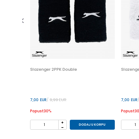
 U KORPU
Slazenger 2PPK Double
Slazenge
9,99
EUR
7,00
EUR
7,00
EUR
Popust
30
%
Popust
3
DODAJ U KORPU