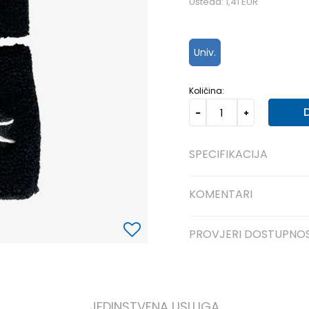
Ušteda:
1,41
EUR
Univ.
Količina:
SPECIFIKACIJA
KOMENTARI
PROVJERI DOSTUPNO
JEDINSTVENA USLUGA