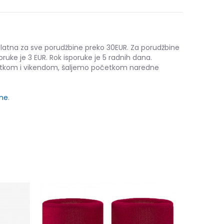
platna za sve porudžbine preko 30EUR. Za porudžbine
oruke je 3 EUR. Rok isporuke je 5 radnih dana.
etkom i vikendom, šaljemo početkom naredne
ine
.
adidas Ten