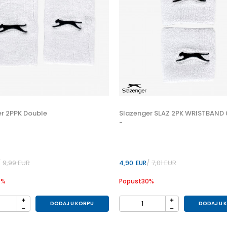
r 2PPK Double
Slazenger SLAZ 2PK WRISTBAND
-
9,99
EUR
7,01
EUR
4,90
EUR
0
%
Popust
30
%
DODAJ U KORPU
DODAJ U 