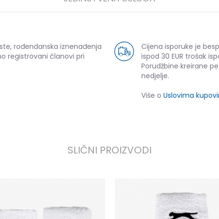
uste, rođendanska iznenađenja
Cijena isporuke je bes
o registrovani članovi pri
ispod 30 EUR trošak isp
Porudžbine kreirane p
nedjelje.
Više o
Uslovima kupov
SLIČNI PROIZVODI