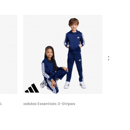
adidas Esse
49,00
EUR
Veličina
110
L
adidas Essentials 3-Stripes