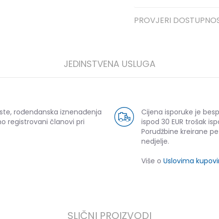
PROVJERI DOSTUPNO
JEDINSTVENA USLUGA
uste, rođendanska iznenađenja
Cijena isporuke je bes
o registrovani članovi pri
ispod 30 EUR trošak isp
Porudžbine kreirane p
nedjelje.
Više o
Uslovima kupov
SLIČNI PROIZVODI