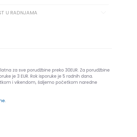
ST U RADNJAMA
platna za sve porudžbine preko 30EUR. Za porudžbine
oruke je 3 EUR. Rok isporuke je 5 radnih dana.
etkom i vikendom, šaljemo početkom naredne
ine
.