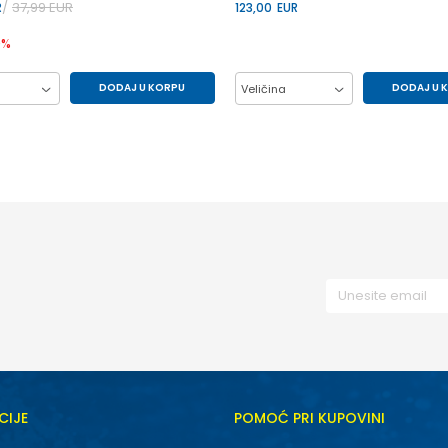
37,99
EUR
R
123,00
EUR
0
%
DODAJ U KORPU
DODAJ U 
Veličina
86
92
98
L
M
XL
2XL
CIJE
POMOĆ PRI KUPOVINI