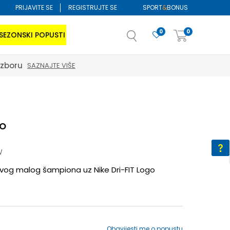
PRIJAVITE SE
REGISTRUJTE SE
SPORT
&
BONUS
0
0
SEZONSKI POPUSTI
izboru
SAZNAJTE VIŠE
go
W
svog malog šampiona uz Nike Dri-FIT Logo
Obavijesti me o popustu