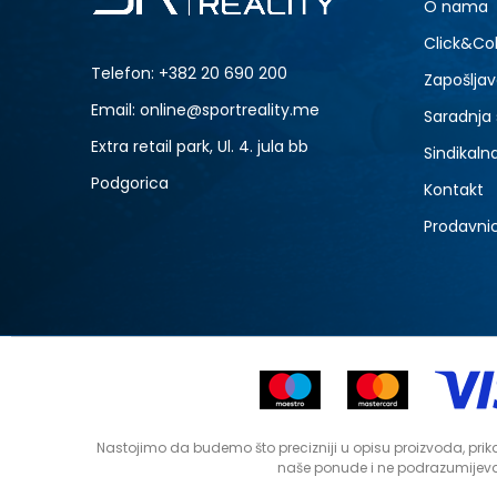
O nama
Click&Col
Telefon:
+382 20 690 200
Zapošljav
Email: online@sportreality.me
Saradnja
Extra retail park, Ul. 4. jula bb
Sindikaln
Podgorica
Kontakt
Prodavni
Nastojimo da budemo što precizniji u opisu proizvoda, prika
naše ponude i ne podrazumijeva 