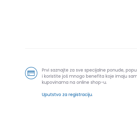
Prvi saznajte za sve specijalne ponude, pop
i koristite još mnogo benefita koje imaju sam
kupovinama na online shop-u.
Uputstvo za registraciju
.