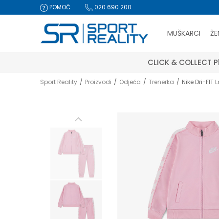
POMOĆ
020 690 200
MUŠKARCI
ŽE
CLICK & COLLECT Pl
Sport Reality
Proizvodi
Odjeća
Trenerka
Nike Dri-FIT 