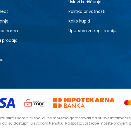
Uslovi korišćenja
lect
Politika privatnosti
anje
Kako kupiti
 sa nama
Uputstvo za registraciju
a prodaja
ce
zu slika i samih cijena, ali ne možemo garantovati da su sve informacije ko
da su dostupni u svakom trenutku. Raspoloživost robe možete provjeriti