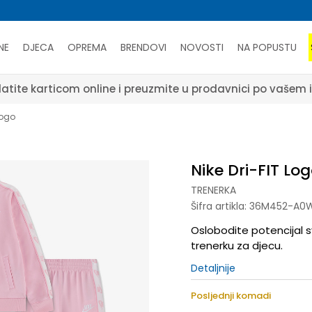
NE
DJECA
OPREMA
BRENDOVI
NOVOSTI
NA POPUSTU
atite karticom online i preuzmite u prodavnici po vašem 
Logo
Nike Dri-FIT Lo
TRENERKA
Šifra artikla:
36M452-A0
Oslobodite potencijal 
trenerku za djecu.
Detaljnije
Posljednji komadi