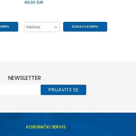
49,00
EUR
KORPU
DODAJ U KORPU
Veličina
S
110
116
122
128
NEWSLETTER
PRIJAVITE SE
KORISNIČKI SERVIS