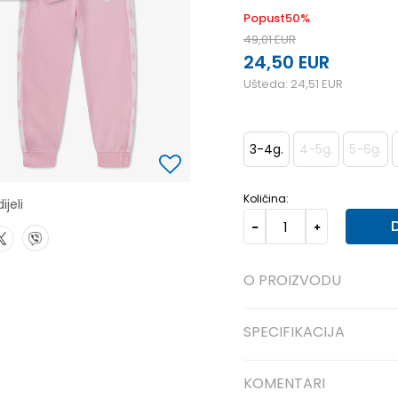
Popust
50
%
49,01
EUR
24,50
EUR
Ušteda:
24,51
EUR
3-4g.
4-5g.
5-6g.
Količina:
ijeli
O PROIZVODU
SPECIFIKACIJA
KOMENTARI