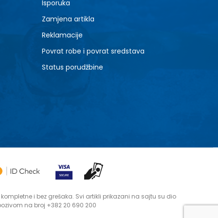
Isporuka
Zamjena artikla
Reklamacije
Povrat robe i povrat sredstava
Status porudžbine
mpletne i bez grešaka. Svi artikli prikazani na sajtu su dio
 pozivom na broj +382 20 690 200