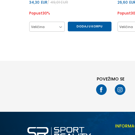
49,01
EUR
34,30
EUR
26,60
EU
Popust
30
%
Popust
3
DODAJ U KORPU
Veličina
Veličina
104
86
92
98
104
POVEŽIMO SE
INFORMA