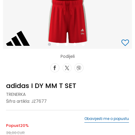
1
2
3
4
5
Podijeli
adidas I DY MM T SET
TRENERKA
Šifra artikla:
JZ7677
Obavijesti me o popustu
Popust
20
%
39,00
EUR