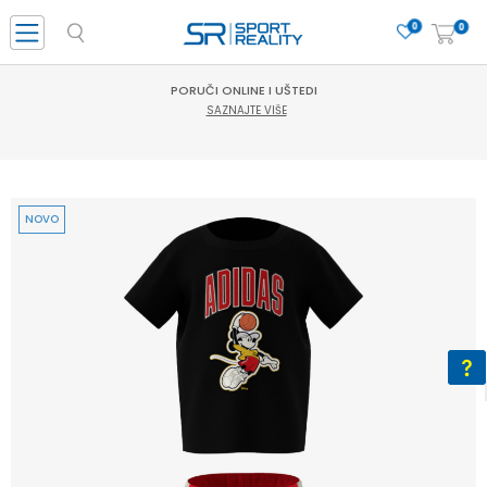
0
0
PORUČI ONLINE I UŠTEDI
SAZNAJTE VIŠE
NOVO