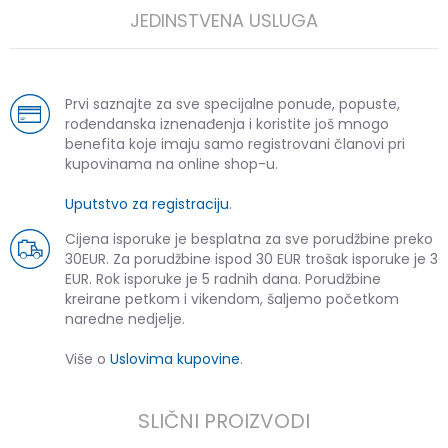
JEDINSTVENA USLUGA
Prvi saznajte za sve specijalne ponude, popuste,
rođendanska iznenađenja i koristite još mnogo
benefita koje imaju samo registrovani članovi pri
kupovinama na online shop-u.
Uputstvo za registraciju
.
Cijena isporuke je besplatna za sve porudžbine preko
30EUR. Za porudžbine ispod 30 EUR trošak isporuke je 3
EUR. Rok isporuke je 5 radnih dana. Porudžbine
kreirane petkom i vikendom, šaljemo početkom
naredne nedjelje.
Više o
Uslovima kupovine
.
SLIČNI PROIZVODI