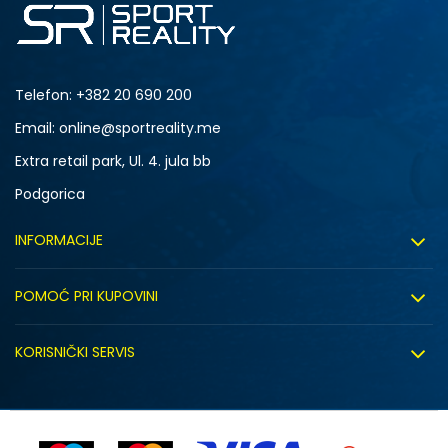
Telefon:
+382 20 690 200
Email: online@sportreality.me
Extra retail park, Ul. 4. jula bb
Podgorica
INFORMACIJE
O nama
POMOĆ PRI KUPOVINI
Click&Collect
Uslovi korišćenja
Zapošljavanje
KORISNIČKI SERVIS
Politika privatnosti
Saradnja sa nama
Isporuka
Kako kupiti
Sindikalna prodaja
Zamjena artikla
Uputstvo za registraciju
Kontakt