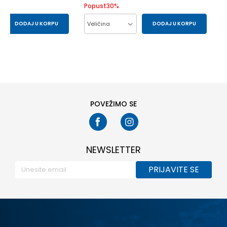
Popust
30
%
DODAJ U KORPU
Veličina
DODAJ U KORPU
80
86
104
86
92
98
POVEŽIMO SE
NEWSLETTER
PRIJAVITE SE