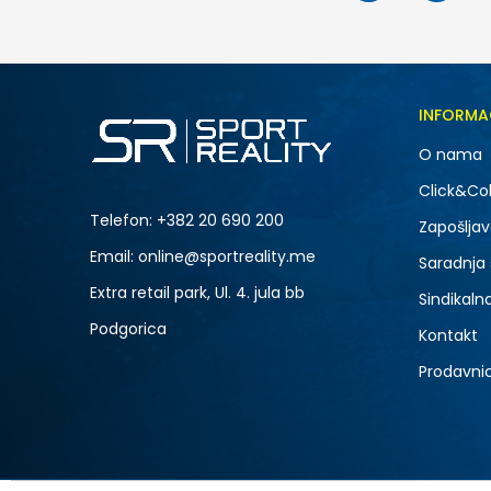
INFORMA
O nama
Click&Col
Telefon:
+382 20 690 200
Zapošljav
Email: online@sportreality.me
Saradnja
Extra retail park, Ul. 4. jula bb
Sindikaln
Podgorica
Kontakt
Prodavni