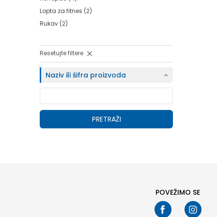
Lopta za fitnes
(2)
Rukav
(2)
Resetujte filtere
Naziv ili šifra proizvoda
PRETRAŽI
POVEŽIMO SE