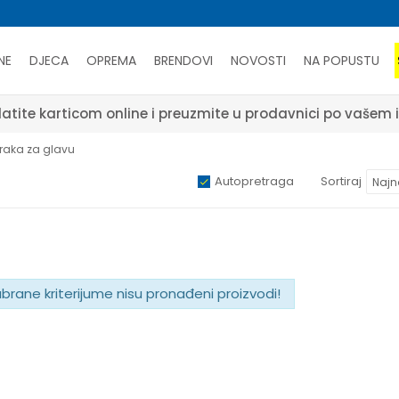
NE
DJECA
OPREMA
BRENDOVI
NOVOSTI
NA POPUSTU
atite karticom online i preuzmite u prodavnici po vašem 
raka za glavu
Autopretraga
Sortiraj
abrane kriterijume nisu pronađeni proizvodi!