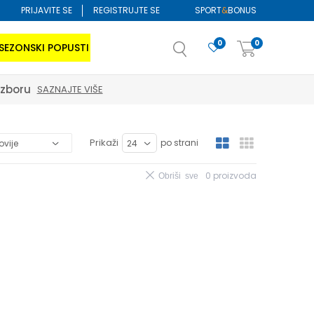
PRIJAVITE SE
REGISTRUJTE SE
SPORT
&
BONUS
0
0
SEZONSKI POPUSTI
izboru
SAZNAJTE VIŠE
Prikaži
po strani
0
proizvoda
Obriši sve