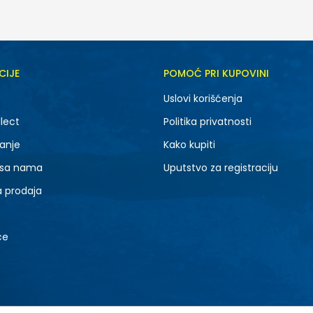
CIJE
POMOĆ PRI KUPOVINI
Uslovi korišćenja
lect
Politika privatnosti
anje
Kako kupiti
 sa nama
Uputstvo za registraciju
a prodaja
ce