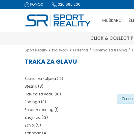
POMOĆ
020 690 200
MUŠKARCI
ŽE
CLICK & COLLECT Pl
Sport Reality
Proizvodi
Oprema
Oprema za trening
T
TRAKA ZA GLAVU
Štitnici za koljena
(12)
Steznik
(8)
Flašica za vodu
(16)
Za iz
Podloga
(3)
Pojas za trening
(1)
Znojnica
(13)
Zavoj
(5)
Konopac
(4)